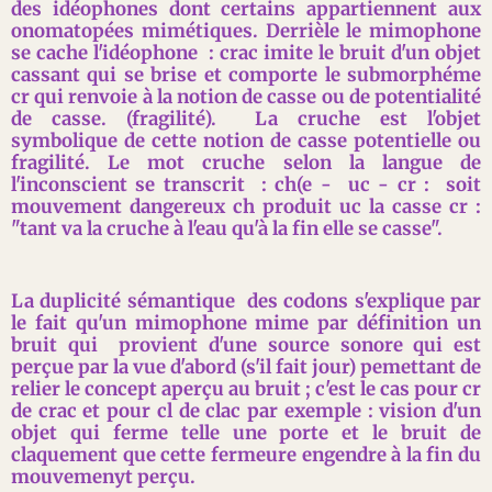
des idéophones dont certains appartiennent aux
onomatopées mimétiques. Derrièle le mimophone
se cache l'idéophone : crac imite le bruit d'un objet
cassant qui se brise et comporte le submorphéme
cr qui renvoie à la notion de casse ou de potentialité
de casse. (fragilité). La cruche est l'objet
symbolique de cette notion de casse potentielle ou
fragilité. Le mot cruche selon la langue de
l'inconscient se transcrit : ch(e - uc - cr : soit
mouvement dangereux ch produit uc la casse cr :
"tant va la cruche à l'eau qu'à la fin elle se casse".
La duplicité sémantique des codons s'explique par
le fait qu'un mimophone mime par définition un
bruit qui provient d'une source sonore qui est
perçue par la vue d'abord (s'il fait jour) pemettant de
relier le concept aperçu au bruit ; c'est le cas pour cr
de crac et pour cl de clac par exemple : vision d'un
objet qui ferme telle une porte et le bruit de
claquement que cette fermeure engendre à la fin du
mouvemenyt perçu.