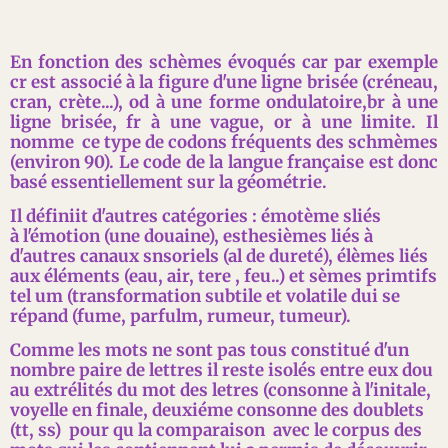
En fonction des schèmes évoqués car par exemple
cr est associé à la figure d'une ligne brisée (créneau,
cran, crète...), od à une forme ondulatoire,br à une
ligne brisée, fr à une vague, or à une limite. Il
nomme ce type de codons fréquents des schmèmes
(environ 90). Le code de la langue française est donc
basé essentiellement sur la géométrie.
Il définiit d'autres catégories : émotème sliés
à l'émotion (une douaine), esthesièmes liés à
d'autres canaux snsoriels (al de dureté), élèmes liés
aux éléments (eau, air, tere , feu..) et sèmes primtifs
tel um (transformation subtile et volatile dui se
répand (fume, parfulm, rumeur, tumeur).
Comme les mots ne sont pas tous constitué d'un
nombre paire de lettres il reste isolés entre eux dou
au extrélités du mot des letres (consonne à l'initale,
voyelle en finale, deuxiéme consonne des doublets
(tt, ss) pour qu la comparaison avec le corpus des