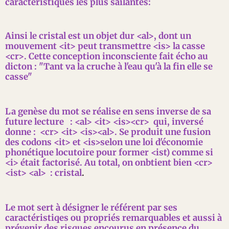
caractéristiques les plus sailantes:
Ainsi le cristal est un objet dur <al>, dont un
mouvement <it> peut transmettre <is> la casse
<cr>. Cette conception inconsciente fait écho au
dicton : "Tant va la cruche à l'eau qu'à la fin elle se
casse"
La genèse du mot se réalise en sens inverse de sa
future lecture : <al> <it> <is><cr> qui, inversé
donne : <cr> <it> <is><al>. Se produit une fusion
des codons <it> et <is>selon une loi d'économie
phonétique locutoire pour former <ist) comme si
<i> était factorisé. Au total, on onbtient bien <cr>
<ist> <al> : cristal
.
Le mot sert à désigner le référent par ses
caractéristiqes ou propriés remarquables et aussi à
prévenir des risques encourus en présence du