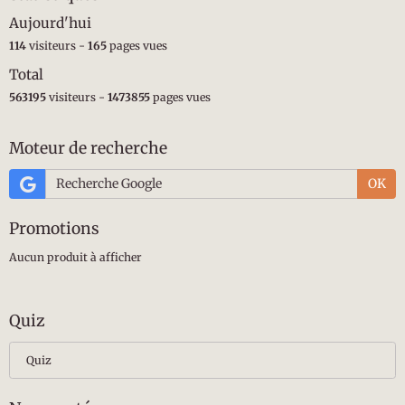
Aujourd'hui
114
visiteurs -
165
pages vues
Total
563195
visiteurs -
1473855
pages vues
Moteur de recherche
OK
Promotions
Aucun produit à afficher
Quiz
Quiz