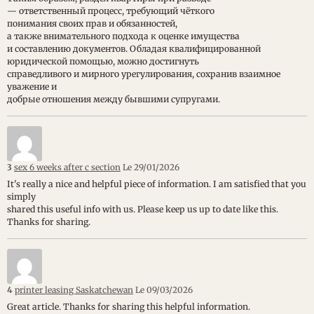
— ответственный процесс, требующий чёткого
понимания своих прав и обязанностей,
а также внимательного подхода к оценке имущества
и составлению документов. Обладая квалифицированной
юридической помощью, можно достигнуть
справедливого и мирного урегулирования, сохранив взаимное
уважение и
добрые отношения между бывшими супругами.
3
sex 6 weeks after c section
Le 29/01/2026
It's really a nice and helpful piece of information. I am satisfied that you
simply
shared this useful info with us. Please keep us up to date like this.
Thanks for sharing.
4
printer leasing Saskatchewan
Le 09/03/2026
Great article. Thanks for sharing this helpful information.