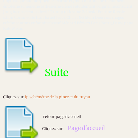
linguistique submorphémie lexicale étymon morphéme racine séme
émotème schémème esthésiéme élème refoulement originel inconscient
Jung inconscient collectif Trump ukkraine Zelinski Poutine Russie
islam Coran voile Iran Israël Jésus Christ Béthlém Dieu rois mages
crèche santons enfantâne boeuf Ménard Béziers Paris Notre_Dame pape
Role Méloni
Suite
Cliquez sur
Ip schémème de la pince et du tuyau
retour page d'accueil
Page d'accueil
Cliquez sur