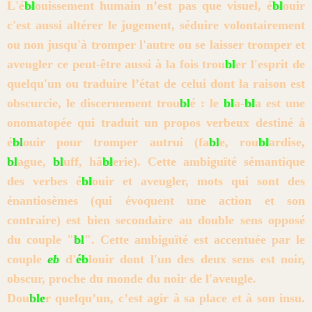
L'é
bl
ouissement humain n’est pas que visuel, é
bl
ouir
c'est aussi a
ltérer le jugement, s
éduire volontairement
ou non jusqu'à tromper l'autre ou se laisser tromper et
aveugler ce peut-être aussi à la fois tr
ou
bl
er l'esprit de
quelqu'un ou traduire
l’état de celui
dont la raison est
obscurcie, le discernement trou
bl
é : le
bl
a-
bl
a est
une
onomatopée qui traduit un propos verbeux destiné à
é
bl
ouir pour
tromper autrui (fa
bl
e, rou
bl
ardise,
bl
ague,
bl
uff, hâ
bl
erie). Cette ambiguïté sémantique
des verbes é
bl
ouir et aveugler, mots qui sont des
énantiosèmes (qui évoquent une action et son
contraire) est bien secondaire au double sens opposé
du couple "
bl
". Cette ambiguïté est accentuée par le
couple
eb
d'
éb
louir dont l'un des deux sens est noir,
obscur, proche du monde du noir de l'aveugle.
Dou
ble
r quelqu’un, c’est agir à sa place et à son insu.