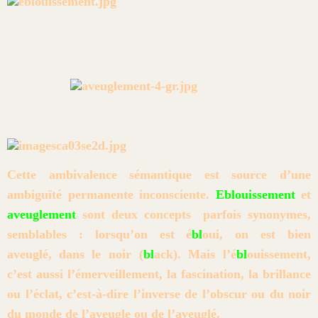
Cette ambivalence sémantique est source d’une
ambiguïté permanente
inconsciente.
Eblouissement
et
aveuglement
sont deux concepts
parfois synonymes,
semblables : lorsqu’on est é
bl
oui, on est bien
aveuglé,
dans le noir (
bl
ack). Mais l’é
bl
ouissement,
c’est aussi l’émerveillement,
la fascination, la brillance
ou l’éclat, c’est-à-dire l’inverse de l’obscur
ou du noir
du monde de l’aveugle ou de l’aveuglé.