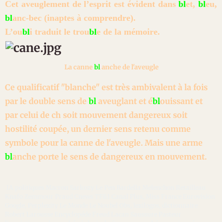
Cet aveuglement
de l’esprit est évident dans
bl
et,
bl
eu,
bl
anc-bec (inaptes à comprendre).
L’ou
bl
i traduit le trou
bl
e de la mémoire.
La canne
bl
anche de l'aveugle
Ce qualificatif "blanche" est très ambivalent
à la fois
par le double sens de
bl
aveuglant et é
bl
ouissant et
par celui de ch soit mouvement dangereux soit
hostilité coupée, un dernier sens retenu comme
symbole pour la canne de l'aveugle. Mais une arme
bl
anche porte le sens de dangereux en mouvement.
IA politiques Macron Sarkozy Le Pen Bardella Melenchon Retailleau
Knafo Zemmour Praud Cnews TF&1 Canal Plus, Miss France Eurovision
Google, Perplexity Le Monde Le Noubel Obs, lexilogos, dictionnaire
Robert Larousse Encyclopéde Freud Lacan Saussure Pasteur