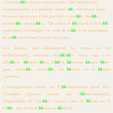
c'est t
rou
bl
er la vue par un éclat, une luminosité
insupportable.
Ce trouble visuel «
bl
» est inscrit dans
les mots où
la vue n’est pas sûre : sem
bl
e, dou
bl
e,
ressem
bl
e, ensem
bl
e... De même
le
bl
izzard et le sa
bl
e
sont aptes à aveugler : le vent de sa
bl
e et le
marchand
de sa
bl
e nous font fermer les yeux !
Les habits, qui dissimulent les corps en les
uniformisant, rendent
sem
bl
a
bl
es ceux qui s’en
affu
bl
ent (
bl
ouse,
bl
eu, ta
bl
ier,
bl
ouson,
bl
a
zer,
bl
ue-
jean, chasu
bl
e, ensem
bl
e. La
bl
aude est la
bl
ouse
comtoise.
L’aveuglement visuel ou l’é
bl
ouissement peut être
d’origine interne
(avoir des é
bl
ouisse
ments),
responsable de trou
bl
es comme chez le
bl
essé ou le
fai
bl
e, qui
devient
bl
ême ou
bl
afard.