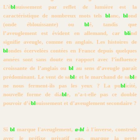
L’é
bl
ouissement par reflet de lumière est la
caractéristique de nombreux
mots tels
bl
anc,
bl
ond
(onde éblouissante) ou
bl
é, tandis que
l’aveuglement
est évident en allemand, car
bli
nd
signifie aveugle, comme en
anglais. Les histoires de
bl
ondes écervelées contées en France depuis
quelques
années sont sans doute en rapport avec l’influence
croissante de
l’anglais ou
bl
au sens d’aveugle paraît
prédominant. Le vent de sa
bl
e et le
marchand de sa
bl
e
ne nous ferment-ils pas les yeux ? La pu
bl
icité,
nouvelle
forme de dia
bl
e, n’a-t-elle pas ce double
pouvoir d’é
bl
ouissement
et d’aveuglement secondaire ?
Si
bl
marque l'aveuglement,
a-bl
à l'inverse,
construit
avec le préfixe privatif «a», marque la perte