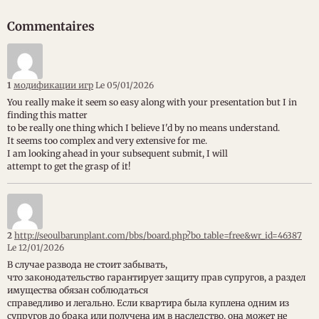
Commentaires
1
модификации игр
Le 05/01/2026
You really make it seem so easy along with your presentation but I in
finding this matter
to be really one thing which I believe I'd by no means understand.
It seems too complex and very extensive for me.
I am looking ahead in your subsequent submit, I will
attempt to get the grasp of it!
2
http://seoulbarunplant.com/bbs/board.php?bo_table=free&wr_id=46387
Le 12/01/2026
В случае развода не стоит забывать,
что законодательство гарантирует защиту прав супругов, а раздел
имущества обязан соблюдаться
справедливо и легально. Если квартира была куплена одним из
супругов до брака или получена им в наследство, она может не