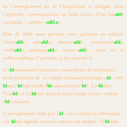
de
l’aveuglement ou de l’inaptitude et désigne donc
l'aptitude, correspondant au latin
abilis
,
d’où cap
abl
e
(aptitude = suffixe
–aBLe
).
Plus de 1000 mots portent cette aptitude en suffixe:
charit
abl
e, aim
abl
e, discern
abl
e, reconnaiss
abl
e,
vérifi
abl
e, mélange
abl
e, conserv
abl
e... mots où le
suffixe indique l'aptitude à, la capacité à.
L
’é
bl
ouissement lumineux caractérise de nombreux
mots porteurs de ce couple submorphémique
«
bl
», tels
bl
anc,
bl
ond (onde é
bl
ouissante) ou
bl
é. La
bl
atte,
l’om
bl
e et
l’a
bl
ette doivent leurs noms à leurs reflets
é
bl
ouissants.
L’aveuglement
codé par «
bl
» est évident en allemand,
car
bl
ind
signifie
aveugle
comme en anglais ! E
bl
ouir,