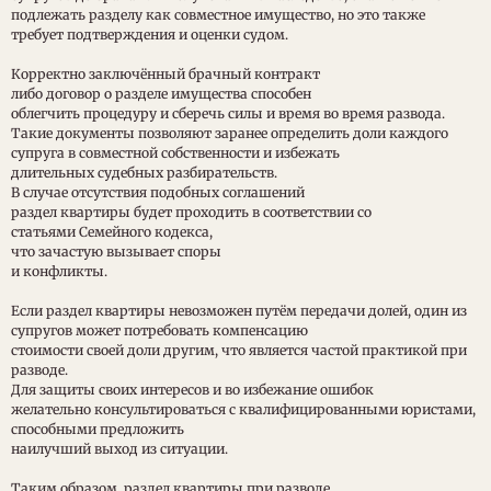
подлежать разделу как совместное имущество, но это также
требует подтверждения и оценки судом.
Корректно заключённый брачный контракт
либо договор о разделе имущества способен
облегчить процедуру и сберечь силы и время во время развода.
Такие документы позволяют заранее определить доли каждого
супруга в совместной собственности и избежать
длительных судебных разбирательств.
В случае отсутствия подобных соглашений
раздел квартиры будет проходить в соответствии со
статьями Семейного кодекса,
что зачастую вызывает споры
и конфликты.
Если раздел квартиры невозможен путём передачи долей, один из
супругов может потребовать компенсацию
стоимости своей доли другим, что является частой практикой при
разводе.
Для защиты своих интересов и во избежание ошибок
желательно консультироваться с квалифицированными юристами,
способными предложить
наилучший выход из ситуации.
Таким образом, раздел квартиры при разводе