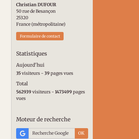
Christian DUFOUR
50 rue de Besançon
25320
France (métropolitaine)
Formulaire de contact
Statistiques
Aujourd'hui
35
visiteurs -
39
pages vues
Total
562939
visiteurs -
1473499
pages
vues
Moteur de recherche
OK