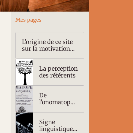
Mes pages
L'origine de ce site
sur la motivation
du signe
linguistique
La perception
des référents
De
l'onomatopée
au nom
Signe
linguistique :