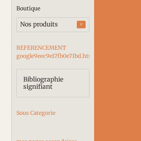
Boutique
Nos produits
0
REFERENCEMENT
google9eec9e17fb0e71bd.htm
Bibliographie
signifiant
Sous Categorie