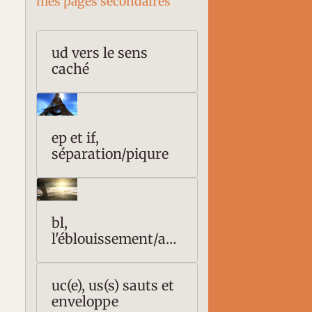
mes pages secondaires
ud vers le sens
caché
ep et if,
séparation/piqure
bl,
l'éblouissement/ave
uglement
uc(e), us(s) sauts et
enveloppe