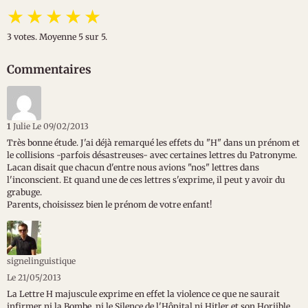
★
★
★
★
★
3
votes. Moyenne
5
sur 5.
Commentaires
1
Julie
Le 09/02/2013
Très bonne étude. J'ai déjà remarqué les effets du "H" dans un prénom et
le collisions -parfois désastreuses- avec certaines lettres du Patronyme.
Lacan disait que chacun d'entre nous avions "nos" lettres dans
l'inconscient. Et quand une de ces lettres s'exprime, il peut y avoir du
grabuge.
Parents, choisissez bien le prénom de votre enfant!
signelinguistique
Le 21/05/2013
La Lettre H majuscule exprime en effet la violence ce que ne saurait
infirmer ni la Bombe, ni le Silence de l'Hôpital ni Hitler et son Horiible