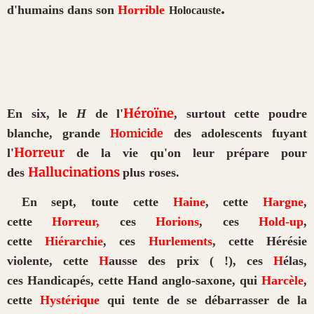
.
d'humains dans son
H
orrible
Holocauste
H
éroïne
En
six, le
H
de l'
, surtout cette poudre
blanche, grande
H
omicide
des adolescents fuyant
H
orreur
l'
de la vie qu'on leur prépare pour
H
allucinations
des
plus roses.
En sept, toute cette
H
aine
, cette
H
argne
,
cette
H
orreur,
ces
H
orions
, ces
H
old-up
,
cette
H
iérarchie
, ces
H
urlements
, cette
H
érésie
violente, cette
H
ausse des prix ( !), ces
H
élas,
ces
H
andicapés, cette
H
and anglo-saxone, qui
H
arcèle
,
cette
H
ystérique
qui tente de se débarrasser de la