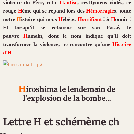
violence du Père, cette
H
antise
, ces
H
ymens violés, ce
rouge
H
ème qui se répand lors des
H
émorragie
s, toute
notre
H
istoire qui nous
H
ébète.
H
orrifiant
! à
H
onnir !
Et lorsqu'il se retourne sur son Passé, le
pauvre
H
umain, dont le nom indique qu'il doit
transformer la violence, ne rencontre qu'une
H
istoire
d'
H
.
H
iroshima le lendemain de
l'explosion de la bombe...
Lettre H et schémème ch