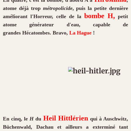
atome déjà trop
métropolicide
, puis la petite dernière
bombe
H
,
améliorant l'
H
orreur, celle de la
petit
atome générateur d'eau, capable de
grandes
H
écatombes. Bravo,
La
H
ague
!
H
eil
H
ittlérien
En cinq, le
H
du
qui à Ausc
h
witz,
Büc
h
enwald, Dac
h
au et ailleurs a exterminé tant