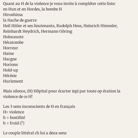
Quant au H de la violence je vous invite à compléter cette liste:
en Hun et en Hordes, la bombe H
Hiroshima
la Hache de guerre
Heil Hitler et ses lieutenants, Rudolph Hess, Heinrich Himmler,
Reinhardt Heydrich, Hermann Göring
Holocauste
Hécatombe
Horreur
Haine
Hargne
Horions
Hold-up
Hérésie
Hurlement
Mais silence, (H) Hôpital pour écarter (op) par toute op ération la
violence de ce H!
Les 3 sens inconscients de H en français
H= violence
h = hostilité
h = froid (?)
Le couple littéral ch lui a deux sens