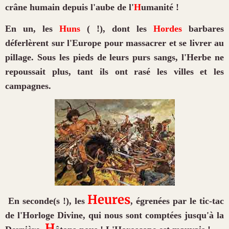
crâne humain depuis l'aube de l'
H
umanité !
En un, les
H
uns
( !), dont les
H
ordes
barbares
déferlèrent sur l'Europe pour massacrer et se livrer au
pillage. Sous les pieds de leurs purs sangs, l'
H
erbe ne
repoussait plus, tant ils ont rasé les villes et les
campagnes.
H
eures
En seconde(s !), les
, égrenées par le tic-tac
de l'
H
orloge Divine, qui nous sont comptées jusqu'à la
H