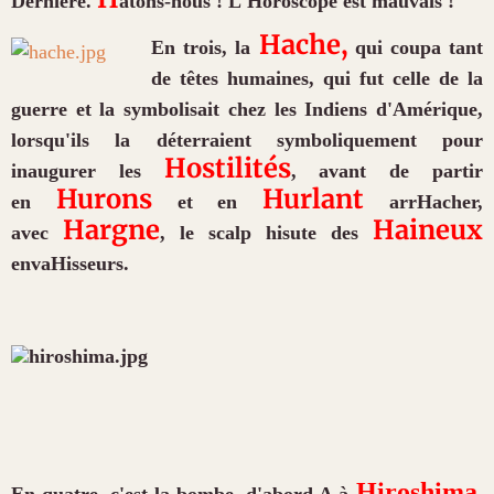
Dernière.
âtons-nous ! L'
H
oroscope est mauvais !
H
ache,
En trois, la
qui coupa tant
de têtes humaines, qui fut celle de la
guerre et la symbolisait chez les Indiens d'Amérique,
lorsqu'ils la déterraient symboliquement pour
H
ostilités
inaugurer les
, avant de partir
H
urons
H
urlant
en
et en
arr
H
acher,
H
argne
H
aineux
avec
, le scalp hisute des
enva
H
isseurs.
H
iroshima
En quatre, c'est la bombe, d'abord A à
,