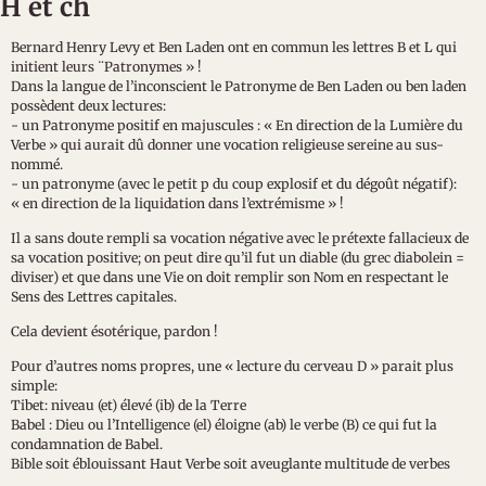
H et ch
Bernard Henry Levy et Ben Laden ont en commun les lettres B et L qui
initient leurs ¨Patronymes » !
Dans la langue de l’inconscient le Patronyme de Ben Laden ou ben laden
possèdent deux lectures:
- un Patronyme positif en majuscules : « En direction de la Lumière du
Verbe » qui aurait dû donner une vocation religieuse sereine au sus-
nommé.
- un patronyme (avec le petit p du coup explosif et du dégoût négatif):
« en direction de la liquidation dans l’extrémisme » !
Il a sans doute rempli sa vocation négative avec le prétexte fallacieux de
sa vocation positive; on peut dire qu’il fut un diable (du grec diabolein =
diviser) et que dans une Vie on doit remplir son Nom en respectant le
Sens des Lettres capitales.
Cela devient ésotérique, pardon !
Pour d’autres noms propres, une « lecture du cerveau D » parait plus
simple:
Tibet: niveau (et) élevé (ib) de la Terre
Babel : Dieu ou l’Intelligence (el) éloigne (ab) le verbe (B) ce qui fut la
condamnation de Babel.
Bible soit éblouissant Haut Verbe soit aveuglante multitude de verbes