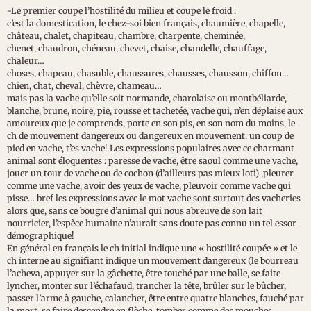
-Le premier coupe l’hostilité du milieu et coupe le froid :
c’est la domestication, le chez-soi bien français, chaumière, chapelle,
château, chalet, chapiteau, chambre, charpente, cheminée,
chenet, chaudron, chéneau, chevet, chaise, chandelle, chauffage,
chaleur…
choses, chapeau, chasuble, chaussures, chausses, chausson, chiffon…
chien, chat, cheval, chèvre, chameau…
mais pas la vache qu’elle soit normande, charolaise ou montbéliarde,
blanche, brune, noire, pie, rousse et tachetée, vache qui, n’en déplaise aux
amoureux que je comprends, porte en son pis, en son nom du moins, le
ch de mouvement dangereux ou dangereux en mouvement: un coup de
pied en vache, t’es vache! Les expressions populaires avec ce charmant
animal sont éloquentes : paresse de vache, être saoul comme une vache,
jouer un tour de vache ou de cochon (d’ailleurs pas mieux loti) ,pleurer
comme une vache, avoir des yeux de vache, pleuvoir comme vache qui
pisse… bref les expressions avec le mot vache sont surtout des vacheries
alors que, sans ce bougre d’animal qui nous abreuve de son lait
nourricier, l’espèce humaine n’aurait sans doute pas connu un tel essor
démographique!
En général en français le ch initial indique une « hostilité coupée » et le
ch interne au signifiant indique un mouvement dangereux (le bourreau
l’acheva, appuyer sur la gâchette, être touché par une balle, se faite
lyncher, monter sur l’échafaud, trancher la tête, brûler sur le bûcher,
passer l’arme à gauche, calancher, être entre quatre blanches, fauché par
la mort, se faire descendre en flèche, tomber comme des mouches,