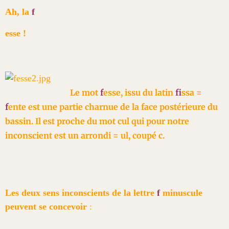
Ah, la
f
esse !
Le mot
f
esse, issu du latin
f
issa =
f
ente est une partie charnue de la face postérieure du
bassin. Il est proche du mot cul qui pour notre
inconscient est un arrondi = ul, coupé c.
Les deux sens inconscients de la lettre
f
minuscule
peuvent se concevoir
: