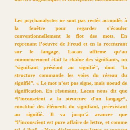
Les psychanalystes ne sont pas restés accoudés à
la fenêtre pour regarder s’écouler
conventionnellement le flot des mots. En
reprenant l’oeuvre de Freud et en la recentrant
sur le langage, Lacan affirme qu’au
commencement était la chaîne des signifiants, un
“signifiant préséant au signifié”, dont “la
structure commande les voies du réseau du
signifié”. « Le mot n’est pas signe, mais noeud de
signification. En résumant, Lacan nous dit que
“l’inconscient a la structure d'un langage”,
constitué des éléments du signifiant, préexistant
au signifié. Il va jusqu’à avancer que
“l’inconscient est pure affaire de lettre, et comme
tel, à lire”. « Nous désignons par lettre ce support