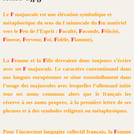
Le
F
majuscule est une élévation symbolique et
métaphorique du sens du f minuscule du
f
eu matériel
vers le
F
eu de l’Esprit :
F
aculté,
F
aconde,
F
élicité,
F
inesse,
F
erveur,
F
oi,
F
idèle,
F
lamme).
La
F
emme et la
F
ille devraient donc toujours s’écrire
avec un
F
majuscule. Le caractère conventionnel dans
nos langues européennes se situe essentiellement dans
l’usage des majuscules avec lesquelles l’allemand initie
tous ses noms communs alors que le français les
réserve à ses noms propres, à la première lettre de ses
phrases et à des symboles religieux ou métaphysiques.
Pour l'incnscient langagier collectif français, la
F
emme