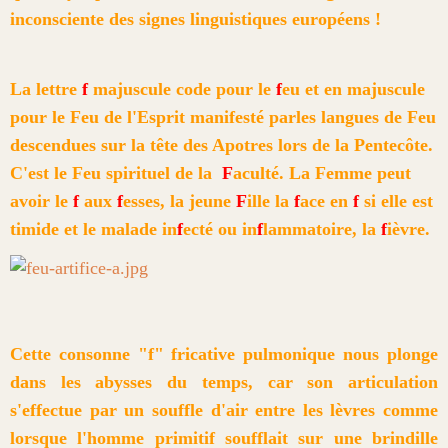
inconsciente des signes linguistiques européens !
La lettre
f
majuscule code pour le
f
eu et en majuscule
pour le Feu de l'Esprit manifesté parles langues de Feu
descendues sur la tête des Apotres lors de la Pentecôte.
C'est le Feu spirituel de la
F
aculté. La Femme peut
avoir le
f
aux
f
esses, la jeune
F
ille la
f
ace en
f
si elle est
timide et le malade in
f
ecté ou in
f
lammatoire, la
f
ièvre.
Cette consonne "f" fricative pulmonique nous plonge
dans les abysses du temps, car son articulation
s'effectue par un souffle d'air entre les lèvres comme
lorsque l'homme primitif soufflait sur une brindille