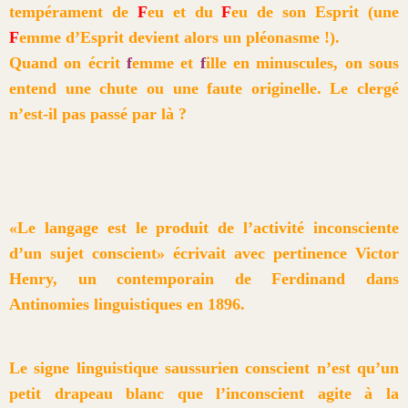
tempérament de
F
eu et du
F
eu de son Esprit (une
F
emme d’Esprit devient alors un pléonasme !).
Quand on écrit
f
emme et
f
ille en minuscules, on sous
entend une chute ou une faute originelle. Le clergé
n’est-il pas passé par là ?
«Le langage est le produit de l’activité inconsciente
d’un sujet conscient» écrivait avec pertinence Victor
Henry, un contemporain de Ferdinand dans
Antinomies linguistiques en 1896.
Le signe linguistique saussurien conscient n’est qu’un
petit drapeau blanc que l’inconscient agite à la