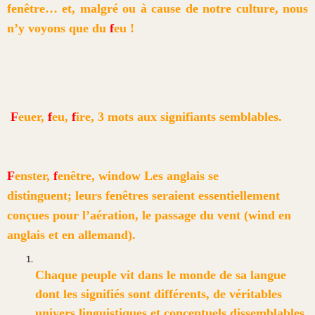
fenêtre… et, malgré ou à cause de notre culture, nous
n’y voyons que du
f
eu !
F
euer,
f
eu,
f
ire, 3 mots aux signifiants semblables.
F
enster,
f
enêtre,
window Les anglais se
distinguent; leurs fenêtres seraient essentiellement
conçues pour l’aération, le passage du vent (wind en
anglais et en allemand).
Chaque peuple vit dans le monde de sa langue
dont les signifiés sont différents, de véritables
univers linguistiques et conceptuels dissemblables.