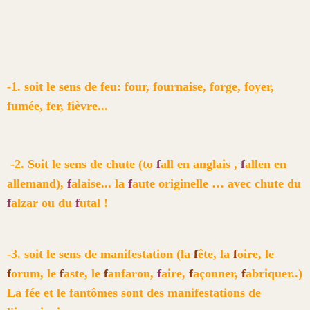
-1. soit le sens de feu: four, fournaise, forge, foyer,
fumée, fer, fièvre...
-2. Soit le sens de chute (to
f
all en anglais ,
f
allen en
allemand),
f
alaise... la
f
aute originelle … avec chute du
f
alzar ou du
f
utal !
-3. soit le sens de manifestation (la
f
ête, la
f
oire, le
f
orum, le
f
aste, le
f
anfaron,
f
aire,
f
açonner,
f
abriquer..)
La fée et le fantômes sont des manifestations de