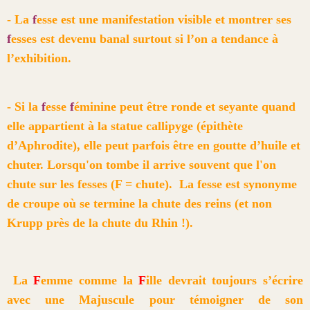
- La
f
esse est une manifestation visible et montrer ses
f
esses est devenu banal surtout si l’on a tendance à
l’exhibition.
- Si la
f
esse
f
éminine peut être ronde et seyante quand
elle appartient à la statue callipyge (épithète
d’Aphrodite), elle peut parfois être en goutte d’huile et
chuter. Lorsqu'on tombe il arrive souvent que l'on
chute sur les fesses (F = chute). La fesse est synonyme
de croupe où se termine la chute des reins (et non
Krupp près de la chute du Rhin !).
La
F
emme comme la
F
ille devrait toujours s’écrire
avec une Majuscule pour témoigner de son