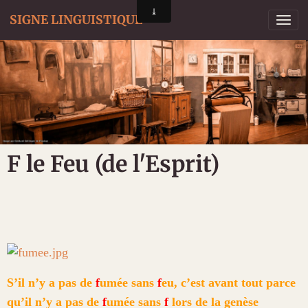
SIGNE LINGUISTIQUE
F le Feu (de l'Esprit)
S’il n’y a pas de
f
umée sans
f
eu, c’est avant tout parce
qu’il n’y a pas de
f
umée sans
f
lors de la genèse