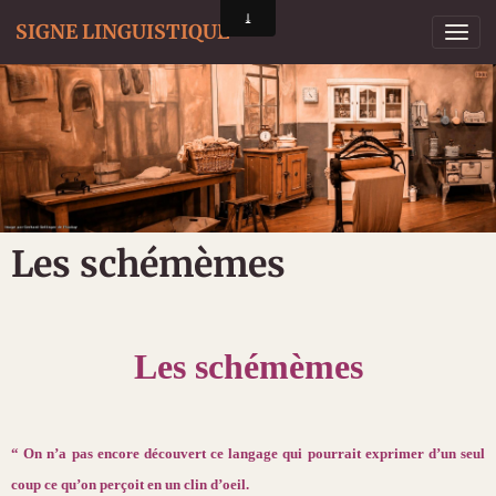
SIGNE LINGUISTIQUE
Les schémèmes
Les schémèmes
“ On n’a pas encore découvert ce langage qui pourrait exprimer d’un seul
coup ce qu’on perçoit en un clin d’oeil.