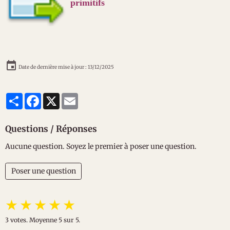
primitifs
Date de dernière mise à jour : 13/12/2025
Partager
Facebook
X
Email
Questions / Réponses
Aucune question. Soyez le premier à poser une question.
Poser une question
★
★
★
★
★
3
votes. Moyenne
5
sur 5.