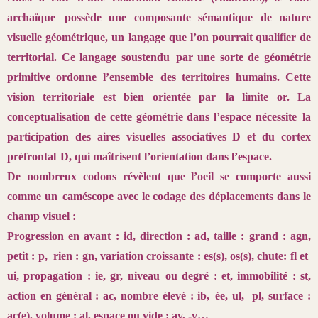
archaïque
possède une composante sémantique de nature
visuelle géométrique, un
langage que l’on pourrait qualifier de
territorial. Ce langage soustendu
par une sorte de géométrie
primitive ordonne l’ensemble
des territoires humains. Cette
vision territoriale est bien orientée par
la limite or. La
conceptualisation de cette géométrie dans l’espace nécessite
la
participation des aires visuelles associatives D et du cortex
préfrontal
D, qui maîtrisent l’orientation dans l’espace.
De nombreux codons révèlent que l’oeil se comporte aussi
comme un
caméscope avec le codage des déplacements dans le
champ visuel :
Progression en avant : id, direction : ad, taille : grand : agn,
petit : p, rien : gn,
variation croissante : es(s), os(s), chute: fl et
ui, propagation : ie, gr, niveau
ou degré : et, immobilité : st,
action en général : ac, nombre élevé : ib,
ée, ul, pl, surface :
ac(e), volume : al, espace ou vide : av, -v…