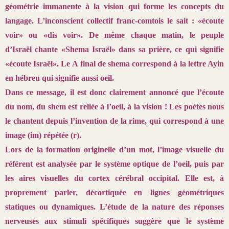
géométrie immanente à la vision qui
forme les concepts du
langage. L’inconscient collectif franc-comtois le
sait : «écoute
voir» ou «dis voir». De même chaque matin, le peuple
d’Israël
chante «Shema Israël» dans sa prière, ce qui signifie
«écoute Israël». Le A
final de shema correspond à la lettre Ayin
en hébreu qui signifie aussi oeil.
Dans ce message, il est donc clairement annoncé que l’écoute
du nom,
du shem est reliée à l’oeil, à la vision ! Les poètes nous
le chantent depuis
l’invention de la rime, qui correspond à une
image (im) répétée (r).
Lors de la formation originelle d’un mot, l’image visuelle du
référent
est analysée par le système optique de l’oeil, puis par
les aires visuelles du
cortex cérébral occipital. Elle est, à
proprement parler, décortiquée en
lignes géométriques
statiques ou dynamiques. L’étude de la nature des
réponses
nerveuses aux stimuli spécifiques suggère que le système