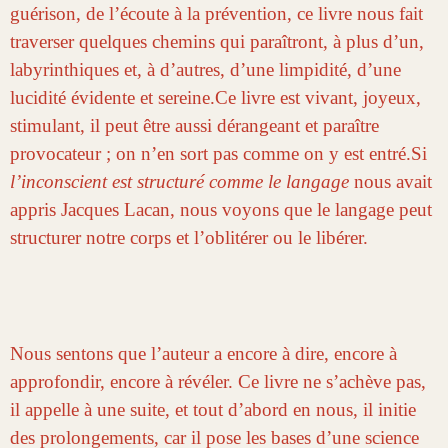
guérison, de l’écoute à la prévention, ce livre nous fait
traverser quelques chemins qui para
îtront, à plus d’un,
labyrinthiques et,
à d’autres
,
d’une limpidité, d’une
lucidité évidente et sereine.
Ce livre est vivant, joyeux,
stimulant, il peut être aussi dérangeant et p
araître
provocateur ;
on
n’
en sort pas comme on y est entré.
Si
l’inconscient est structuré comme
le langage
nous avait
appris Jacques
Lacan, nous voyons que le langage peut
structurer notre corps et l’oblitérer ou le libérer.
N
ous sentons qu
e l’auteur
a encore à dire, encore à
approfondir, encore à révé
ler.
Ce livre ne s’achève pas,
il appelle à une suite
,
et tout d
’abord en nous, il
initie
des prolongements, car il pose les bases d’une science