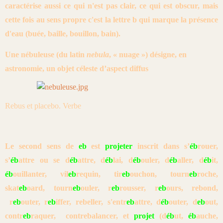
caractérise aussi ce qui n'est pas clair, ce qui est obscur, mais
cette fois au sens propre c'est la lettre b qui marque la présence
d'eau (buée, baille, bouillon, bain).
Une
nébuleuse
(du latin
nebula
, « nuage ») désigne, en
astronomie, un objet céleste d’aspect diffus
Rebus et placebo. Verbe
Le second sens de
eb
est
projeter
inscrit dans s’
éb
rouer,
s’
éb
attre ou se
d
éb
attre, d
éb
lai, d
éb
ouler, d
éb
aller, d
éb
it,
éb
ouillanter, vil
eb
requin, tir
eb
ouchon, tourn
eb
roche,
skat
eb
oard, tourn
eb
ouler, r
eb
rousser, r
eb
ours, rebond,
r
eb
outer, r
eb
iffer, rebeller, s'entr
eb
attre, d
éb
outer, d
eb
out,
contr
eb
raquer, contrebalancer, et
projet
(d
éb
ut,
éb
auche,