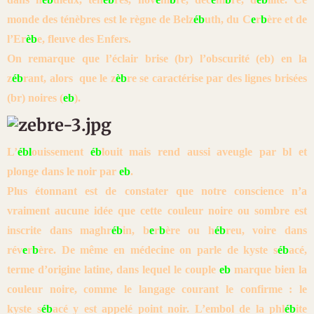
monde des ténèbres est le règne de
Belz
éb
uth, du C
e
r
b
ère et de
l’Er
èb
e, fleuve des Enfers.
On remarque que l’éclair brise (br) l’obscurité (eb) en la
z
éb
rant, alors
que le z
èb
re se caractérise par des lignes brisées
(br) noires (
eb
).
L’
ébl
ouissement
éb
louit mais rend aussi aveugle par bl et
plonge dans le noir par
eb
.
Plus étonnant est de constater que notre conscience n’a
vraiment aucune
idée que cette couleur noire ou sombre est
inscrite dans maghr
éb
in,
b
e
r
b
ère ou h
éb
reu, voire dans
rév
e
r
b
ère. De même en médecine on parle
de kyste s
éb
acé,
terme d’origine latine, dans lequel le couple
eb
marque
bien la
couleur noire, comme le langage courant le confirme : le
kyste
s
éb
acé y est appelé point noir. L’embol de la phl
éb
ite