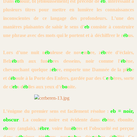
Dans
éb
louir, bl [éblouissement] est précédé de
éb
, intéressant à
plusieurs
titres pour mettre en lumière les connaissances
inconscientes de ce
langage des profondeurs. L’une des
manières plaisantes de saisir le sens
d’
eb
consiste à construire
une phrase avec des mots qui le portent et à
déchiffrer le r
éb
us.
Lors d’une nuit n
éb
uleuse de nov
e
m
b
re, z
éb
rée d’éclairs,
Belz
éb
uth aux
fun
èb
res desseins, noir comme l’
éb
ène,
chevauchant quelque z
éb
re, emporte
une Damnée de la pl
èb
e
et d
éb
oule à la Porte des Enfers, gardée par des
C
e
r
b
ères, sorte
de cl
eb
s d
éb
iles aux yeux d’é
bo
nite.
eb = noir,
L’énigme du premier sens est facilement résolue :
obscur
.
La couleur noire est évidente dans
éb
ène, ébonite,
eb
ony (anglais), z
ébre
,
voire fun
èb
res et l’obscurité est perçue
dans n
éb
uleux, tén
èb
res,
nov
e
m
b
re, déc
e
m
b
re, d
éb
ilité. Ce