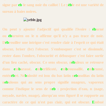
signe par
eb
le
sang noir du caillot ! Le y
èb
le est une variété de
sureau à baies noires.
On peut y ajouter l'adjectif qui qualifie l'ivoire :
éb
urné
ou
éb
urnéen on le n affirme qu'il n'y a pas trace de noir.
D
éb
rouiller une intrigue c'est rendre clair à l'esprit ce qui était
obscur, briser (br) l'obscur. S'embusquer c'est se dissimulé,
rester dans l'ombre, l'obscurité et débusquer c'est faire sortir
d'un lieu caché, obscur. Ce sens obscur, n
éb
uleux se retrouve
dans
e
m
b
arassé,
e
m
b
erlificoté,
e
m
b
roussaillé,
e
m
b
rumé,
entén
éb
ré. Né
b
ulosité est issu du bas latin n
eb
usolitas du latin
n
eb
ulosus qui au sens propre signifie nuageux, vaporeux
comme l'indique le sens de n
eb
: projection d'eau, n (nage,
noyade, navire, nuage), alorqu'au sens figuré il se rapporte au
caractère de ce qui n'est pas clair, qui est obscur.
E
mbué