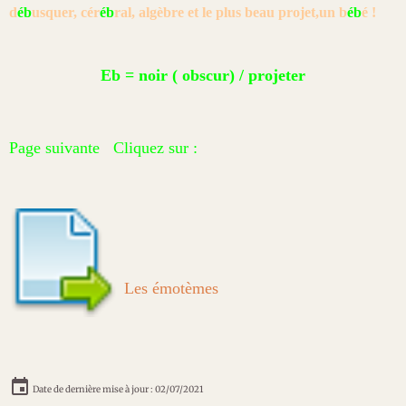
d
éb
usquer, cér
éb
ral, algèbre et le plus
beau projet,un b
éb
é !
Eb = noir ( obscur) / projeter
Page suivante Cliquez sur :
Les émotèmes
Date de dernière mise à jour : 02/07/2021