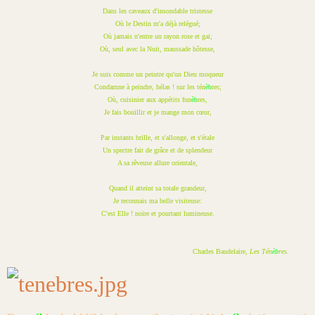
Dans les caveaux d'insondable tristesse
Où le Destin m'a déjà relégué;
Où jamais n'entre un rayon rose et gai;
Où, seul avec la Nuit, maussade hôtesse,
Je suis comme un peintre qu'un Dieu moqueur
Condamne à peindre, hélas ! sur les tén
èb
res;
Où, cuisinier aux appétits fun
èb
res,
Je fais bouillir et je mange mon cœur,
Par instants brille, et s'allonge, et s'étale
Un spectre fait de grâce et de splendeur
A sa rêveuse allure orientale,
Quand il atteint sa totale grandeur,
Je reconnais ma belle visiteuse:
C'est Elle ! noire et pourtant lumineuse.
Charles Baudelaire,
Les Tén
èb
res.