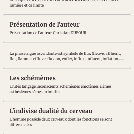
lumière et de limite
Présentation de l'auteur
Présentation de l'auteur Christian DUFOUR
La phase aiguë ascendante est symbole de flux (fleuve, affluent,
flot, flamme, effluve, fluxion, enfler, influx, influent, inflation…)
et la phase grave descendante de la chute du flux (sur le flanc,
flagada, fléchi, flétri, flapi, flop, flasque, flemme, floué, fluet,
flippant, déflation…). Ce petit signe diacritique,
Les schémèmes
Unités langage inconscients schémèmes émotèmes élèmes
esthésièmes sèmes primitifs
L'indivise dualité du cerveau
L'homme possède deux cerveaux dont les fonctions se sont
différenciées