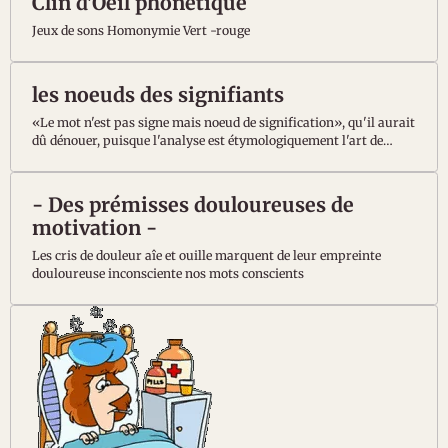
Clin d'Oeil phonétique
Jeux de sons Homonymie Vert -rouge
les noeuds des signifiants
«Le mot n'est pas signe mais noeud de signification», qu'il aurait
dû dénouer, puisque l'analyse est étymologiquement l'art de
délier les noeuds ! Mais en donnant un coup de ciseau entre les
deux plans signifié/signifiant du langage, Lacan tel Alexandre
sectionnant le noeud gordien, incapable de le défaire devant son a
- Des prémisses douloureuses de
motivation -
Les cris de douleur aîe et ouille marquent de leur empreinte
douloureuse inconsciente nos mots conscients