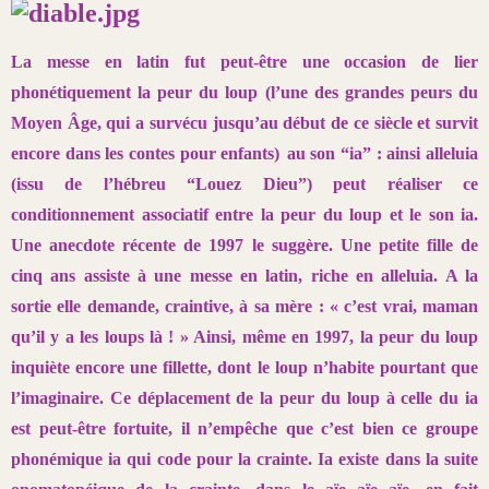
La messe en latin fut peut-être une occasion de lier
phonétiquement
la peur du loup (l’une des grandes peurs du
Moyen Âge, qui a survécu
jusqu’au début de ce siècle et survit
encore dans les contes pour enfants)
au son “ia” : ainsi alleluia
(issu de l’hébreu “Louez Dieu”) peut réaliser ce
conditionnement associatif entre la peur du loup et le son ia.
Une anecdote
récente de 1997 le suggère. Une petite fille de
cinq ans assiste à une
messe en latin, riche en alleluia. A la
sortie elle demande, craintive, à sa
mère : « c’est vrai, maman
qu’il y a les loups là ! » Ainsi, même en 1997, la
peur du loup
inquiète encore une fillette, dont le loup n’habite pourtant
que
l’imaginaire. Ce déplacement de la peur du loup à celle du ia
est
peut-être fortuite, il n’empêche que c’est bien ce groupe
phonémique ia
qui code pour la crainte. Ia existe dans la suite