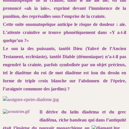
onomatopéique de la
crainte, dans le aïe aïe aïe, en fait
prononcé «ah ia iaïe», exprimé devant
l’imminence de la
punition, des représailles sous l’emprise de la crainte.
Cette suite onomatopéique anticipe le risque de douleur : aïe.
L’attente
craintive se trouve phonétiquement dans «Y a-t-il
quelqu’un ?»
Le son ia des puissants, tantôt Dieu (Yahvé de l’Ancien
Testament,
ecclésiaste), tantôt Diable (démoniaque) n’a-t-il pas
engendré la crainte,
parfois symbolisée par un objet précieux,
tel le diadème du roi (le mot
diadème est issu du dessin en
forme de triple croix blanche sur l’abdomen
de l’épeire,
l’araignée commune des jardins) ?
Il dérive
du latin diadema
et du grec
diadêma, riche bandeau qui dans l’antiquité
était
l’insigne
du pouvoir monar
chique ou