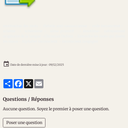
motivation des mots - théorie anti-saussurienne - code inconscient -
schème - schémème - sème primitif - émotème- refoulement
originaire de la langue -Christian Dufour - Entendre les mots qui disent
les maux - Alphabet inconscient - inconscient langagier
Date de dernière mise à jour : 09/12/2025
Partager
Facebook
X
Email
Questions / Réponses
Aucune question. Soyez le premier à poser une question.
Poser une question