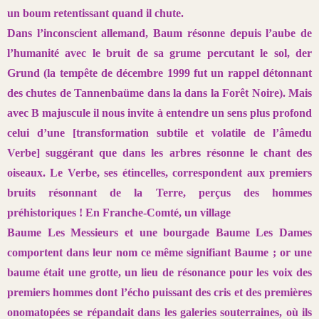
un boum retentissant quand il chute.
Dans l’inconscient allemand, Baum résonne depuis l’aube de
l’humanité
avec le bruit de sa grume percutant le sol, der
Grund (la tempête de
décembre 1999 fut un rappel détonnant
des chutes de Tannenbaüme dans
la dans la Forêt Noire). Mais
avec B majuscule il nous invite à entendre
un sens plus profond
celui d’une [transformation subtile et volatile de l’âme
du
Verbe] suggérant que dans les arbres résonne le chant des
oiseaux. Le
Verbe, ses étincelles, correspondent aux premiers
bruits résonnant de la
Terre, perçus des hommes
préhistoriques ! En Franche-Comté, un village
Baume Les Messieurs et une bourgade Baume Les Dames
comportent
dans leur nom ce même signifiant Baume ; or une
baume était une grotte,
un lieu de résonance pour les voix des
premiers hommes dont l’écho
puissant des cris et des premières
onomatopées se répandait dans les
galeries souterraines, où ils