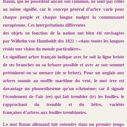
Baum,
qui ne possèdent aucun son commun, ne sont pas reliés
au même signifié,
car le concept général d’arbre varie pour
chaque peuple et chaque
langue malgré la communauté
européenne. Ces interprétations différentes
des objets en fonction de la nation ont bien été envisagées
par
Wilhelm von Humboldt dès 1821 : «dans toutes les langues
réside une vision
du monde particulière».
Le signifiant arbre français indique avec br soit la ligne brisée
de ses
branches ou sa brisure possible et avec ar son sommet
prééminent ou sa
menace (de se briser). Pour un anglais aux
arbres soumis au souffle maritime
du vent, le mot tree est
davantage un phonesthésème qu'un schémème; car il signale
l’écoulement de l’air (ee) qui fait trembler
(tr) les feuilles, le
rapprochant du tremble et du hêtre, variétés
françaises
d’arbres aux feuilles tremblantes.
Le mot Baum allemand fait
entendre dans un premier temps