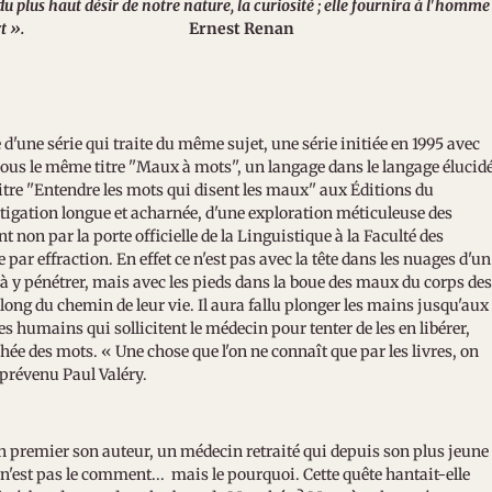
du plus haut désir de notre nature, la curiosité ; elle fournira à l'homme
rt ».
Ernest Renan
me d'une série qui traite du même sujet, une série initiée en 1995 avec
us le même titre ''Maux à mots'', un langage dans le langage élucidé
tre ''Entendre les mots qui disent les maux'' aux Éditions du
tigation longue et acharnée, d'une exploration méticuleuse des
non par la porte officielle de la Linguistique à la Faculté des
par effraction. En effet ce n'est pas avec la tête dans les nuages d'un
 à y pénétrer, mais avec les pieds dans la boue des maux du corps de
ong du chemin de leur vie. Il aura fallu plonger les mains jusqu'aux
s humains qui sollicitent le médecin pour tenter de les en libérer,
ée des mots. « Une chose que l'on ne connaît que par les livres, on
 a prévenu Paul Valéry.
n premier son auteur, un médecin retraité qui depuis son plus jeune
 n'est pas le comment... mais le pourquoi. Cette quête hantait-elle