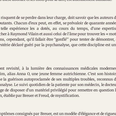
 risquent de se perdre dans leur charge, doit savoir que les auteurs 
butants. Chacun d’eux peut, en effet, se prévaloir de quarante anné
 telle expérience les a dotés, au cours du temps, d’une experti
 cher à Raymond Vilain et aussi celui de l’âme pour trouver les « mo
, cependant, qu’il fallait être ‘’gonflé’’ pour tenter de démontrer,
stérie déclaré guéri par la psychanalyse, que cette discipline est u
 ont revisité, à la lumière des connaissances médicales moderne
im, alias Anna O, une jeune femme autrichienne. C’est son histoi
e la guérison autoproclamée de ses multiples troubles, reconnus 
analyse. Le suivi quotidien de la patiente par son médecin, le docte
ge de disposer d’un matériel privilégié pour remettre en question 
on, établie par Breuer et Freud, de mystification.
symptômes consignés par Breuer, est un modèle d’élégance et de rigue