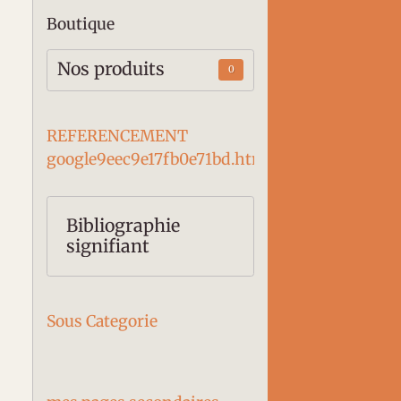
Boutique
Nos produits
0
REFERENCEMENT
google9eec9e17fb0e71bd.htm
Bibliographie
signifiant
Sous Categorie