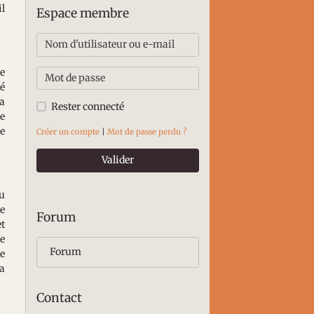
il
Espace membre
de
té
la
Rester connecté
se
me
Créer un compte
|
Mot de passe perdu ?
Valider
du
re
Forum
et
re
Forum
de
la
Contact