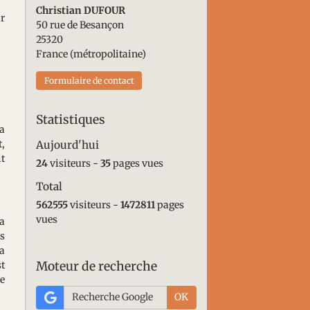
Christian DUFOUR
r
50 rue de Besançon
25320
France (métropolitaine)
Formulaire de contact
Statistiques
la
t,
Aujourd'hui
it
24
visiteurs -
35
pages vues
Total
562555
visiteurs -
1472811
pages
vues
sa
s
la
st
Moteur de recherche
ne
OK