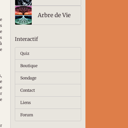
un signifiant
motivé
Arbre de Vie
de
es
se
ts
Interactif
 à
ne
Quiz
Boutique
s,
Sondage
re
de
Contact
ur
le
Liens
Forum
ur