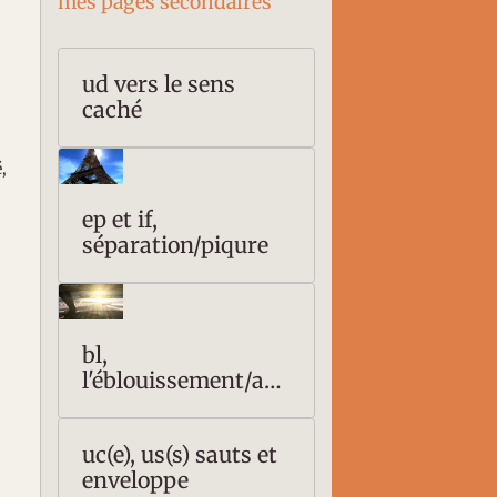
mes pages secondaires
ud vers le sens
caché
,
ep et if,
séparation/piqure
s
bl,
l'éblouissement/ave
uglement
uc(e), us(s) sauts et
enveloppe