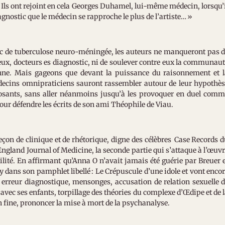
t. Ils ont rejoint en cela Georges Duhamel, lui-même médecin, lorsqu’
iagnostic que le médecin se rapproche le plus de l’artiste… »
tic de tuberculose neuro-méningée, les auteurs ne manqueront pas 
eux, docteurs es diagnostic, ni de soulever contre eux la communau
enne. Mais gageons que devant la puissance du raisonnement et 
decins omnipraticiens sauront rassembler autour de leur hypothè
posants, sans aller néanmoins jusqu’à les provoquer en duel com
pour défendre les écrits de son ami Théophile de Viau.
leçon de clinique et de rhétorique, digne des célèbres Case Records 
gland Journal of Medicine, la seconde partie qui s’attaque à l’œuv
tilité. En affirmant qu’Anna O n’avait jamais été guérie par Breuer 
y dans son pamphlet libellé : Le Crépuscule d’une idole et vont enco
é : erreur diagnostique, mensonges, accusation de relation sexuelle 
 avec ses enfants, torpillage des théories du complexe d’Œdipe et de 
in fine, prononcer la mise à mort de la psychanalyse.