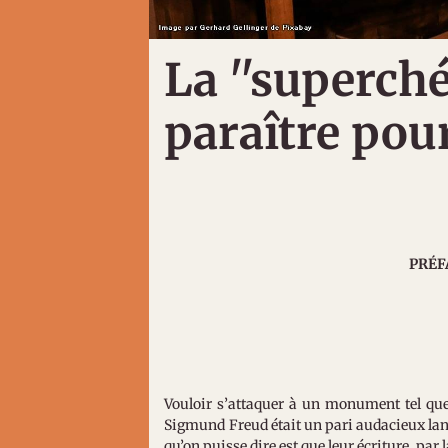
La ''superchér
paraître pou
PRÉFA
Vouloir s’attaquer à un monument tel que
Sigmund Freud était un pari audacieux lan
qu’on puisse dire est que leur écriture, par 