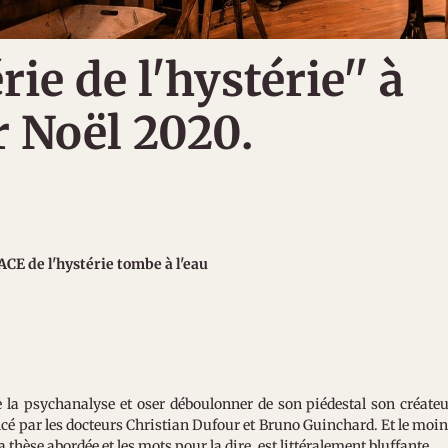
ie de l'hystérie'' à
r Noël 2020.
CE de l'hystérie tombe à l'eau
 la psychanalyse et oser déboulonner de son piédestal son créate
cé par les docteurs Christian Dufour et Bruno Guinchard. Et le moi
la thèse abordée et les mots pour la dire, est littéralement bluffante.