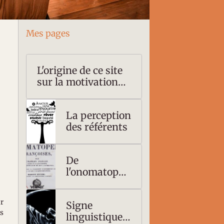
Mes pages
L'origine de ce site
sur la motivation
du signe
linguistique
La perception
des référents
De
l'onomatopée
au nom
ur
Signe
ns
linguistique :