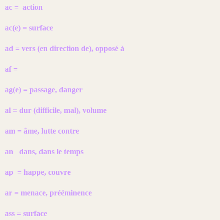
ac = action
ac(e) = surface
ad = vers (en direction de), opposé à
af =
ag(e) = passage, danger
al = dur (difficile, mal), volume
am = âme, lutte contre
an dans, dans le temps
ap = happe, couvre
ar = menace, prééminence
ass = surface