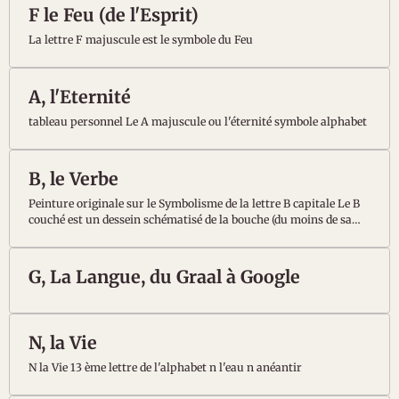
F le Feu (de l'Esprit)
La lettre F majuscule est le symbole du Feu
A, l'Eternité
tableau personnel Le A majuscule ou l'éternité symbole alphabet
B, le Verbe
Peinture originale sur le Symbolisme de la lettre B capitale Le B
couché est un dessein schématisé de la bouche (du moins de sa
lèvre supérieure) et c'est l'un de ses deux sens en minuscule
(boire, buccal, bec, biberon, boisson, bouteille, bock, bol, babil,
balbutier, bégayer, bavard, baliverne, bobard, baiser, bisou,
G, La Langue, du Graal à Google
N, la Vie
N la Vie 13 ème lettre de l'alphabet n l'eau n anéantir