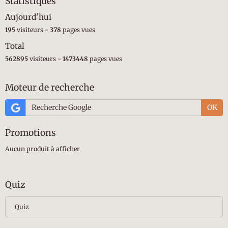
Statistiques
Aujourd'hui
195
visiteurs -
378
pages vues
Total
562895
visiteurs -
1473448
pages vues
Moteur de recherche
OK
Promotions
Aucun produit à afficher
Quiz
Quiz