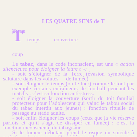
LES QUATRE SENS de T
T
Terre
temps couverture
coup
Le
tabac,
dans le code inconscient, est une
« action
silencieuse pour éloigner la lettre t »:
- soit s’éloigner de la Terre (évasion symbolique
salutaire dans les volutes de fumée)
- soit éloigner le temps (ou le tuer) comme le font par
exemple certains entraîneurs de football pendant les
matchs : c’est sa fonction anti-stress.
- soit éloigner la couverture (sortir du toit familial
protecteur pour l’adolescent qui vainc le tabou social
du tabac interdit aux jeunes) : fonction rituelle de
passage au stade adulte.
- soit enfin éloigner les coups (ceux que la vie réserve
parfois et qu’il s’agit de dissiper en fumée) : c’est la
fonction inconsciente du tabagisme.
Si le fumeur débutant prend le risque du suicide à