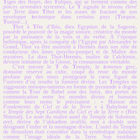
T
iges des fleurs, des
T
ulipes, qui se ferment comme des
pinces arrondies terrestres
. Le
T
signale le
niveau élevé
sur Terre
dans
T
ibet et les zones de fracture de son
enveloppe
t
ectonique dans certains pays (
T
urquie,
T
unisie...)
T
hot à
T
ête d’Ibis, dieu Egyptien de la Sagesse,
possède le pouvoir de la magie sonore, créatrice du monde
par la puissance de la voix et du verbe. A l’époque
hellénique, après la conquête de l’Egypte par Alexandre le
Grand, Thot va être assimilé à Hermès dans son rôle de
conducteur des âmes (psycho-pompe) et de Maître des
mystères. Le dieu Thot-Hermès, maître de l’alchimie,
devient initiateur de la Gnose, la connaissance véritable.
C’est encore le
T
du
T
emple, le
t
emenos
grec,
domaine réservé au culte, coupé du reste du monde
profane par des murs protégeant le cœur figuré de
l’univers d’où irradie la lumière divine. Les
T
emples ou
ziggourats mésopo-tamiens en forme de pyramide à degrés
comme la
T
our de Babel sont des lieux, des portes de
communication entre les mondes divins et humains
comme leurs noms le précisaient : «
Maison des
Fondements du Ciel et de la Terre
» à Babylone ou
«
Temple des Sept Gardiens du Ciel et de la Terre
» (Birs
Nimrud). Le nom du maître autel du Temple de Salomon,
arel
, dérive de l’akkadien
aralilû
, mot à double sens
désignant l’enfer et la montagne divine. L’autel du Temple
de Jérusalem était considéré dans la symbolique judaïque
comme l’image idéale de la Terre. Son vestibule