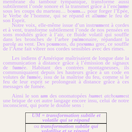
membrane du tambour tympanique, transforme aussi
subtilement l’onde sonore et la transmet grâce à l’encl
um
e
sous les coups du marteau… bo
um…
pour forger l’Épée,
le Verbe de l’homme, qui se répand et all
um
e le feu de
son Esprit.
Notre voix, elle-même issue d’un instr
um
ent à cordes
et à vent, transforme subtilement l’onde de nos pensées en
sons modulés grâce à l’air, ce fluide volatil qui souffle
dans les bronches de l’arbre p
u
l
m
onaire, répandant la
parole au vent. Des po
um
ons, du pne
um
a grec, ce souffle
de l’Âme fait vibrer nos cordes sensibles avec des rimes.
Les indiens d’Amérique maîtrisaient de longue date la
communication à distance grâce à l’émission de signaux
de f
um
ée. Habitant des contrées montagneuses, ils
communiquaient depuis les hauteurs grâce à un code en
volutes de f
um
ée, issu de la maîtrise du feu, comme si le
feu de leur esprit se prolongeait à distance grâce à ces
messages de fumée.
Ainsi le son
um
des onomatopées
h
um
et
atcho
um
est
une brique de cet autre langage encore insu, celui de notre
inconscient, qui porte le double sens :
UM = transformation subtile et
volatile qui se répand
ou
transformation subtile qui
volatilise et se répand
.