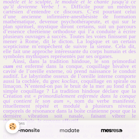
modèle et le sculpte, le module et le chante jusqu’à ce
qu’il devienne Verbe !
». Difficile pour un médecin
cartésien d’entendre ce discours. C’est pourtant celui
d’une ancienne infirmière-anesthésiste de formation
mathématique, devenue psychothérapeute, et qui sur le
plan spirituel, mystique diront certains, suit un parcours
d’essence chrétienne orthodoxe qui l’a conduite à écrire
plusieurs ouvrages à succès. Toutes les voies finissent par
mener à Rome, dit le dicton. La logique et un certain
scepticisme m’empêchent de suivre la sienne. Cela dit,
elle fait une approche intéressante du corps humain et des
symboles mythiques représentés par ses organes.
Ainsi, dans la tradition hindoue, le son primordial
a
um
est enfermé dans la conque, coquillage bivalve et
cavité de l’oreille externe, où prend naissance le conduit
auditif. Le labyrinthe osseux de l’oreille interne comporte
aussi la cochlée, du grec
koclias
, coquillage en spirale ou
limaçon. N’entend-on pas le bruit de la mer au fond d’un
simple coquillage ? La tradition hindoue déclare que la
Création est
« primordialement enfermée dans la conque
qui contient le son aum »,
nom du verbe manifesté,
rituellement répété et modulé à plusieurs niveaux
corporels de résonance dans la boîte crânienne pour que la
dernière vibration soit nasale, faisant vibrer le
rhinencéphale, le cerveau affectif.
SPONSORS
Aum
dans le code insu de notre cerveau droit explicité
au chapitre suivant, résonne avec
um
et
am
, soit
transformation subtile et volatile de l’âme,
alors que le