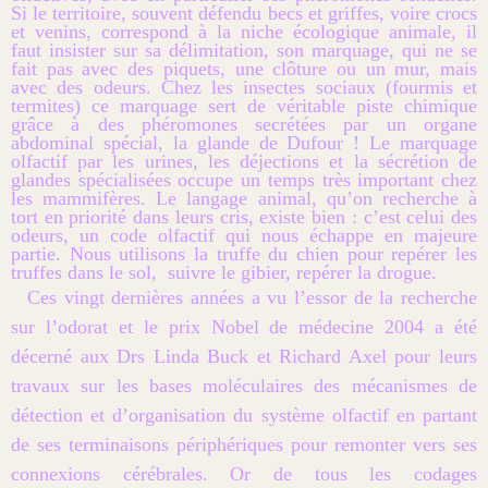
Si le territoire, souvent défendu becs et griffes, voire crocs
et venins, correspond à la niche écologique animale, il
faut insister sur sa délimitation, son marquage, qui ne se
fait pas avec des piquets, une clôture ou un mur, mais
avec des odeurs. Chez les insectes sociaux (fourmis et
termites) ce marquage sert de véritable piste chimique
grâce à des phéromones secrétées par un organe
abdominal spécial, la glande de Dufour ! Le marquage
olfactif par les urines, les déjections et la sécrétion de
glandes spécialisées occupe un temps très important chez
les mammifères. Le langage animal, qu’on recherche à
tort en priorité dans leurs cris, existe bien : c’est celui des
odeurs, un code olfactif qui nous échappe en majeure
partie. Nous utilisons la truffe du chien pour repérer les
truffes dans le sol, suivre le gibier, repérer la drogue.
Ces vingt dernières années a vu l’essor de la recherche
sur l’odorat et le prix Nobel de médecine 2004 a été
décerné aux Drs Linda Buck et Richard Axel pour leurs
travaux sur les bases moléculaires des mécanismes de
détection et d’organisation du système olfactif en partant
de ses terminaisons périphériques pour remonter vers ses
connexions cérébrales. Or de tous les codages