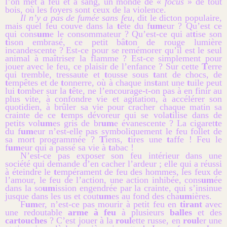
l’on met à feu et à sang, un monde de «
focus
» de tout
bois, où les foyers sont ceux de la violence.
Il n’y a pas de fumée sans feu
, dit le dicton populaire,
mais quel feu couve dans la
t
ête du f
um
eur ? Qu’est ce
qui cons
um
e le consommateur ? Qu’est-ce qui at
t
ise son
t
ison embrasé, ce petit bâ
t
on de rouge lumière
incandescente ? Est-ce pour se remémorer qu’il est le seul
animal à maîtriser la flamme ? Est-ce simplement pour
jouer avec le feu, ce plaisir de l’enfance ? Sur cette
T
erre
qui tremble, tressaute et
t
ousse sous
t
ant de chocs, de
t
empêtes et de
t
onnerre, où à chaque ins
t
ant une
t
uile peut
lui
t
omber sur la
t
ête, ne l’encourage-t-on pas à en finir au
plus vite, à confondre vie et agitation, à accélérer son
quotidien, à brûler sa vie pour cracher chaque matin sa
crainte de ce
t
emps dévoreur qui se vola
t
ilise dans de
petits vol
um
es gris de br
um
e évanescente ? La cigaret
t
e
du f
um
eur n’est-elle pas symboliquement le feu follet de
sa mort programmée ?
T
iens,
t
ires une
t
affe ! Feu le
f
um
eur qui a passé sa vie à
t
abac !
N’est-ce pas exposer son feu intérieur dans une
société qui demande d’en cacher l’ardeur ; elle qui a réussi
à éteindre le
t
empérament de feu des hommes, les feux de
l’amour, le feu de l’action, une action inhibée, cons
um
ée
dans la so
um
ission engendrée par la crainte, qui s’insinue
jusque dans les us et cout
um
es au fond des cha
um
ières.
F
um
er, n’est-ce pas mourir à petit feu en
tirant
avec
une redoutable
arme à feu
à plusieurs
balles
et des
cartouches
? C’est jouer à la
roul
ette russe, en
roul
er une