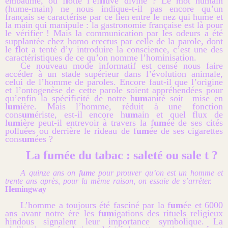
embaumé, où f
l
otte l’ef
fl
uve divine ? Le mot humain
(hume-main) ne nous indique-t-il pas encore qu’un
français se caractérise par ce lien entre le nez qui hume et
la main qui manipule : la gastronomie française est là pour
le vérifier ! Mais la communication par les odeurs a été
supplantée chez homo erectus par celle de la parole, dont
le
fl
ot a tenté d’y introduire la conscience, c’est une des
caractéristiques de ce qu’on nomme l’hominisation.
Ce nouveau mode informatif est censé nous faire
accéder à un stade supérieur dans l’évolution animale,
celui de l’homme de paroles. Encore faut-il que l’origine
et l’ontogenèse de cette parole soient appréhendées pour
qu’enfin la spécificité de notre h
um
anité soit mise en
l
um
ière. Mais l’homme, réduit à une fonction
cons
um
ériste, est-il encore h
um
ain et quel flux de
l
um
ière peut-il entrevoir à travers la f
um
ée de ses cités
polluées ou derrière le rideau de f
um
ée de ses cigarettes
cons
um
ées ?
La fumée du tabac : saleté ou sale t ?
A quinze ans on f
um
e pour prouver qu’on est un homme et
trente ans après, pour la même raison, on essaie de s’arrêter.
Hemingway
L’homme a toujours été fasciné par la f
um
ée et 6000
ans avant notre ère les f
um
igations des rituels religieux
hindous signalent leur importance symbolique. La