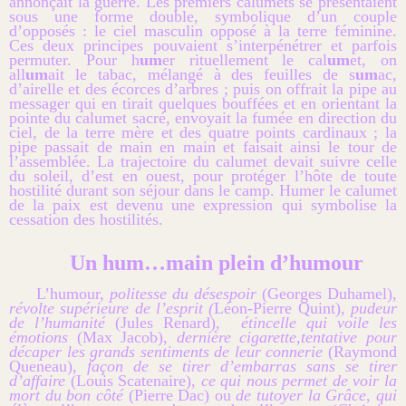
annonçait la guerre. Les premiers calumets se présentaient
sous une forme double, symbolique d’un couple
d’opposés : le ciel masculin opposé à la terre féminine.
Ces deux principes pouvaient s’interpénétrer et parfois
permuter. Pour h
um
er rituellement le cal
um
et, on
all
um
ait le tabac, mélangé à des feuilles de s
um
ac,
d’airelle et des écorces d’arbres ; puis on offrait la pipe au
messager qui en tirait quelques bouffées et en orientant la
pointe du calumet sacré, envoyait la fumée en direction du
ciel, de la terre mère et des quatre points cardinaux ; la
pipe passait de main en main et faisait ainsi le tour de
l’assemblée. La trajectoire du calumet devait suivre celle
du soleil, d’est en ouest, pour protéger l’hôte de toute
hostilité durant son séjour dans le camp. Humer le calumet
de la paix est devenu une expression qui symbolise la
cessation des hostilités.
Un hum…main plein d’humour
L’humour,
politesse du désespoir
(Georges Duhamel),
révolte supérieure de l’esprit (
Léon-Pierre Quint),
pudeur
de l’humanité
(Jules Renard),
étincelle qui voile les
émotions
(Max Jacob),
dernière cigarette,
tentative pour
décaper les grands sentiments de leur connerie
(Raymond
Queneau),
façon de se tirer d’embarras sans se tirer
d’affaire
(Louis Scatenaire),
ce qui nous permet de voir la
mort du bon côté
(Pierre Dac) ou
de tutoyer la Grâce, qui