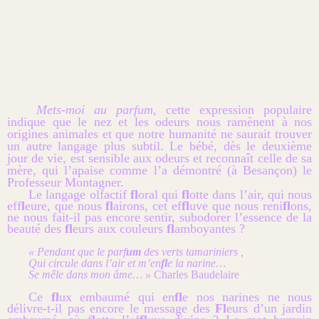
Mets-moi au parfum
, cette expression populaire
indique que le nez et les odeurs nous ramènent à nos
origines animales et que notre humanité ne saurait trouver
un autre langage plus subtil. Le bébé, dès le deuxième
jour de vie, est sensible aux odeurs et reconnaît celle de sa
mère, qui l’apaise comme l’a démontré (à Besançon) le
Professeur Montagner.
Le langage olfactif
fl
oral qui
fl
otte dans l’air, qui nous
eff
l
eure, que nous
fl
airons, cet ef
fl
uve que nous reni
fl
ons,
ne nous fait-il pas encore sentir, subodorer l’essence de la
beauté des
fl
eurs aux couleurs
fl
amboyantes ?
« Pendant que le parf
um
des verts tamariniers ,
Qui circule dans l’air et m’en
fl
e la narine…
Se mêle dans mon âme… »
Charles Baudelaire
Ce
fl
ux embaumé qui en
fl
e nos narines ne nous
délivre-t-il pas encore le message des
Fl
eurs d’un jardin