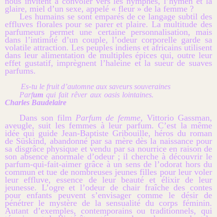
nous invitent à convoler vers les nymphes, l’hymen et la
glaire, miel d’un sexe, appelé « fleur » de la femme ?
Les humains se sont empar
és
de ce langage subtil des
effluves florales pour se parer et plaire. La multitude des
parfumeurs permet une certaine personnalisation, mais
dans l’intimité d’un couple, l’odeur corporelle garde sa
volatile attraction. Les peuples indiens et africains utilisent
dans leur alimentation de multiples épices qui, outre leur
effet gustatif, imprègnent l’haleine et la sueur de suaves
parfums.
-
Es
tu le fruit d’automne aux saveurs souveraines
Parf
um
qui fait rêver aux oasis lointaines.
Charles Baudelaire
Dans son film
Parfum de femme,
Vittorio Gassman,
aveugle, suit les femmes à leur parfum. C’est la même
idée qui guide Jean-Baptiste Gribouille, héros du roman
de Süskind, abandonné par sa mère dès la naissance pour
sa disgrâce physique et vendu par sa nourrice en raison de
son absence anormale d’odeur ; il cherche à découvrir le
parfum-qui-fait-aimer grâce à un sens de l’odorat hors du
commun et tue de nombreuses jeunes filles pour leur voler
leur effluve, essence de leur beauté et élixir de leur
jeunesse. L’ogre et l’odeur de chair fraîche des contes
pour enfants peuvent s’envisager comme le désir de
pénétrer le mystère de la sensualité du corps féminin.
Autant d’exemples, contemporains ou traditionnels, qui