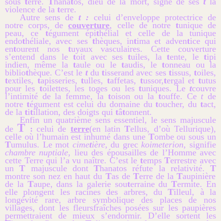
sous
t
erre.
T
hana
t
os, dieu de la mort, signe de ses
t
la
violence de la
t
erre.
Autre sens de
t :
celui d’enveloppe protectrice de
notre corps, de
couverture
, celle de notre
t
unique de
peau, ce
t
égument épi
t
hélial et celle de la tunique
endo
t
héliale, avec ses
t
hèques, in
t
ima et adven
t
ice qui
en
t
ourent nos
t
uyaux vasculaires. Cette couverture
s’entend dans le
t
oit avec ses
t
uiles, la
t
ente, le
t
ipi
indien, même la
t
aule ou le
t
audis, le
t
onneau ou la
biblio
t
hèque. C’est le
t
du
t
isserand avec ses
t
issus,
t
oiles,
t
extiles,
t
apisseries,
t
ulles,
t
affetas,
t
ussor,
t
ergal et
t
utus
pour les
t
oilettes, les toges ou les
t
uniques. Le
t
couvre
l’intimité de la femme, la
t
oison ou la
t
ouffe. Ce
t
de
notre
t
égument est celui du domaine du
t
oucher, du
t
act,
de la
t
i
t
illation, des doigts qui
t
â
t
onnent.
Enfin un quatrième sens essentiel, le sens majuscule
T
de
celui de
terre
(en latin
T
ellus, d’où Tellurique),
:
celle où l’humain est inhumé dans une
T
ombe ou sous un
T
umulus. Le mot
cime
t
ière
, du grec
koimeterion
, signifie
chambre nuptiale,
lieu des épousailles de l’Homme avec
cette Terre qui l’a vu naître. C’est le
t
emps
T
errestre avec
un
T
majuscule dont
T
hanatos réfute la relativité.
T
montre son nez en haut du
T
as de
T
erre de la
T
aupinière
de la
T
aupe, dans la galerie sou
t
erraine du
T
ermite. En
elle plongent les racines des arbres, du
T
illeul, à la
longévité rare, arbre symbolique des places de nos
villages, dont
les fleurs
fraîches posées sur les paupières
permettraient de mieux s’endormir. D’elle sortent les