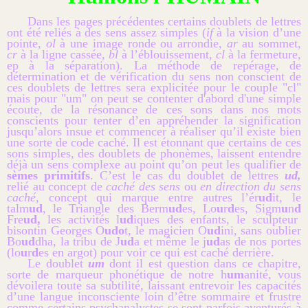
Dans les pages précédentes certains doublets de lettres
ont été reliés à des sens assez simples (
if
à la vision d’une
pointe,
ol
à une image ronde ou arrondie,
ar
au sommet,
cr
à la ligne cassée,
bl
à l’éblouissement,
cl
à la fermeture,
ep à la séparation). La méthode de repérage, de
détermination et de vérification du sens non conscient de
ces doublets de lettres sera explicitée pour le couple "cl"
mais pour "um" on peut se contenter d'abord d'une simple
écoute, de la résonance de ces sons dans nos mots
conscients pour tenter d’en appréhender la signification
jusqu’alors insue et commencer à réaliser qu’il existe bien
une sorte de code caché. Il est étonnant que certains de ces
sons simples, des doublets de phonèmes, laissent entendre
déjà un sens complexe au point qu’on peut les qualifier de
sèmes primitifs
. C’est le cas du doublet de lettres
ud,
relié au concept de
caché des sens
ou
en direction du sens
caché
, concept qui marque entre autres l’ér
ud
it, le
talm
ud
, le Triangle des Berm
ud
es, Lo
u
r
d
es, Sigm
u
n
d
Fre
ud,
les activités l
ud
iques des enfants, le sculpteur
bisontin Georges O
udo
t, le magicien O
ud
ini, sans oublier
Bo
ud
dha, la tribu de J
ud
a et même le j
ud
as de nos portes
(lo
u
r
d
es en argot) pour voir ce qui est caché derrière.
Le doublet
um
dont il est question dans ce chapitre,
sorte de marqueur phonétique de notre h
um
anité, vous
dévoilera toute sa subtilité, laissant entrevoir les capacités
d’une langue inconsciente loin d’être sommaire et frustre
comme certains psychanalystes se sont parfois aventurés à