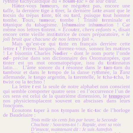
ry
t
hme
t
achycardique du «
bo
um
-
t
ac
» de leur cœur.
Hâ
t
ez-vous f
um
eurs, ne mégo
t
ez pas, encore une
t
affe, la dernière
t
ige à
t
irer, la dernière lat
t
e avant que le
t
ocsin du trépas
t
inte,
t
ôt ou
t
ard, puisque
t
out homme
t
ombe.
T
oux, t
um
eur,
t
ombe ! Trinité
t
erminale et
t
i
t
anique du
t
abagisme. Inh
um
aine inh
um
ation ! Car
même nos lettres
t
intent. «
Ecou
t
ez, chers enfants
», disait
encore cette vieille insti
t
utrice de cours préparatoire, «
le
joli bruit que chacune de nos lettres fait ».
Mais qu’est-ce qui
t
inte en français derrière cette
lettre
t
? Frères Jacques, dormez-vous, sonnez les ma
t
ines
! Le bisontin Charles N
od
ier - dont le nom porte l’onde
od
– précise dans son dictionnaire des Onomatopées, que
t
inter est un mot onomatopéique, issu du
t
in
t
innatus
latin… L’âme sonore du
t
résonne dans le
ta
m-
t
am du
t
ambour et dans le
t
empo de la danse ry
t
hmée, la
T
anz
allemande, le
t
ango argentin, la
t
arentelle, le
t
cha-
t
cha, le
t
wist ou la
t
echno !
La lettre
t
est la seule de notre alphabet non conscient
qui semble comporter quatre sens : en l’occurrence l’un de
ces sens est celui de la quatrième dimension, le
temps
que
nos
physiciens
placent souvent en abscisses dans leurs
fonctions.
Écoutons
t
aper à nos
t
ympans le
t
ic-
t
ac de l’horloge
de Baudelaire :
Trois mille six cents fois par heure, la Seconde
Chuchote : Souviens-toi ! - Rapide, avec sa voix
D’insecte, maintenant dit : Je suis Autrefois