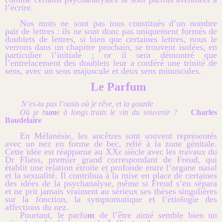
l’écrire.
Nos mots ne sont pas tous constitués d’un nombre
pair de lettres : ils ne sont donc pas uniquement formés de
doublets de lettres, si bien que certaines lettres, nous le
verrons dans un chapitre prochain, se trouvent isolées, en
particulier l’initiale ; or il sera démontré que
l’entrelacement des doublets leur a conféré une trinité de
sens, avec un sens majuscule et deux sens minuscules.
Le Parfum
N’es-tu pas l’oasis où je rêve, et la gourde
Où je h
um
e à longs traits le vin du souvenir ?
Charles
Baudelaire
En Mélanésie, les ancêtres sont souvent représentés
avec un nez en forme de bec, relié à la zone génitale.
Cette idée est réapparue au XX
siècle avec les travaux du
e
Dr Fliess, premier grand correspondant de Freud, qui
établit une relation étroite et profonde entre l’organe nasal
et la sexualité. Il contribua à la mise en place de certaines
des idées de la psychanalyse, même si Freud s’en sépara
et ne prit jamais vraiment au sérieux ses thèses singulières
sur la fonction, la symptomatique et l’étiologie des
affections du nez.
Pourtant, le parfu
m
de l’être aimé semble bien un