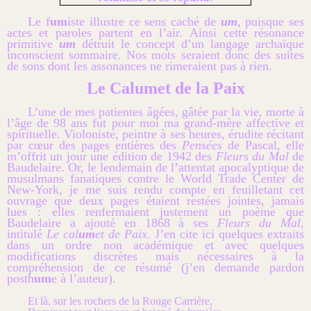
Le f
um
iste illustre ce sens caché de
um
, puisque ses
actes et paroles partent en l’air. Ainsi c
ette résonance
primitive
um
détruit le concept d’un langage archaïque
inconscient sommaire. Nos mots seraient donc des suites
de sons dont les assonances ne rimeraient pas à rien.
Le Calumet de la Paix
L’une de mes patientes âgées, gâtée par la vie, morte à
l’âge de 98 ans fut pour moi ma grand-mère affective et
spirituelle. Violoniste, peintre à ses heures, érudite récitant
par cœur des pages entières des
Pensées
de Pascal, elle
m’offrit un jour une édition de 1942 des
Fleurs du Mal
de
Baudelaire. Or, le lendemain de l’attentat apocalyptique de
musulmans fanatiques contre le World Trade Center de
New-York, je me suis rendu compte en feuilletant cet
ouvrage que deux pages étaient restées jointes, jamais
lues : elles renfermaient justement un poème que
Baudelaire a ajouté en 1868 à ses
Fleurs du Mal
,
intitulé
Le cal
um
et de Paix
. J’en cite ici quelques extraits
dans un ordre non académique et avec quelques
modifications discrètes mais nécessaires à la
compréhension de ce résumé (j’en demande pardon
posth
um
e à l’auteur).
Et là, sur les rochers de la Rouge Carrière,