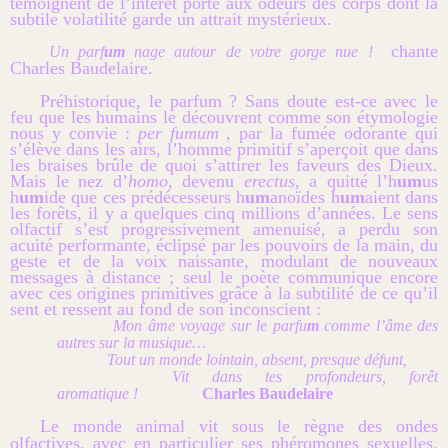
témoignent de l’intérêt porté aux odeurs des corps dont la
subtile volatilité garde un attrait mystérieux.
chante
Un parf
um
nage autour de votre gorge nue !
Charles Baudelaire.
Préhistorique, le parfum ? Sans doute est-ce avec le
feu que les humains le découvrent comme son étymologie
nous y convie :
per fumum
, par la fumée odorante qui
s’élève dans les airs, l’homme primitif s’aperçoit que dans
les braises brûle de quoi s’attirer les faveurs des Dieux.
Mais le nez d’
homo
, devenu
erectus
, a quitté l’h
um
us
h
um
ide que ces prédécesseurs h
um
anoïdes h
um
aient dans
les forêts, il y a quelques cinq millions d’années. Le sens
olfactif s’est progressivement amenuisé, a perdu son
acuité performante, éclipsé par les pouvoirs de la main, du
geste et de la voix naissante, modulant de nouveaux
messages à distance ; seul le poète communique encore
avec ces origines primitives grâce à la subtilité de ce qu’il
sent et ressent au fond de son inconscient :
Mon âme voyage sur le parfu
m
comme l’âme des
autres sur la musique…
Tout un monde lointain, absent, presque défunt,
Vit dans tes profondeurs, forêt
aromatique !
Charles Baudelaire
Le monde animal vit sous le règne des ondes
olfactives, avec en particulier ses phéromones sexuelles.