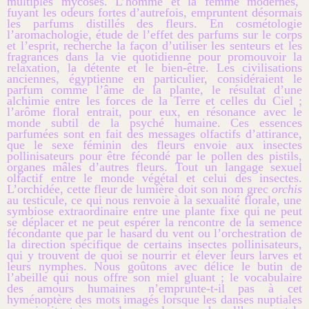
multiples mycoses. L’homme et la femme modernes,
fuyant les odeurs fortes d’autrefois, empruntent désormais
les parfums distillés des fleurs. En cosmétologie
l’aromachologie, étude de l’effet des parfums sur le corps
et l’esprit, recherche la façon d’utiliser les senteurs et les
fragrances dans la vie quotidienne pour promouvoir la
relaxation, la détente et le bien-être. Les civilisations
anciennes, égyptienne en particulier, considéraient le
parfum comme l’âme de la plante, le résultat d’une
alchimie entre les forces de la Terre et celles du Ciel ;
l’arôme floral entrait, pour eux, en résonance avec le
monde subtil de la psyché humaine. Ces essences
parfumées sont en fait des messages olfactifs d’attirance,
que le sexe féminin des fleurs envoie aux insectes
pollinisateurs pour être fécondé par le pollen des pistils,
organes mâles d’autres fleurs. Tout un langage sexuel
olfactif entre le monde végétal et celui des insectes.
L’orchidée, cette fleur de lumière doit son nom grec
orchis
au testicule, ce qui nous renvoie à la sexualité florale, une
symbiose extraordinaire entre une plante fixe qui ne peut
se déplacer et ne peut espérer la rencontre de la semence
fécondante que par le hasard du vent ou l’orchestration de
la direction spécifique de certains insectes pollinisateurs,
qui y trouvent de quoi se nourrir et élever leurs larves et
leurs nymphes. Nous goûtons avec délice le butin de
l’abeille qui nous offre son miel gluant ; le vocabulaire
des amours humaines n’emprunte-t-il pas à cet
hyménoptère des mots imagés lorsque les danses nuptiales