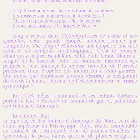
Pauvres enfants maudits, vous disparaîtrez tous !
Le péril est pour vous dans vos h
um
eurs contraires.
Les roseaux sont nombreux et le roc est épais !
Chacun en peut tirer sa pipe. Plus de guerres
Et tous unis, f
um
ez le Cal
um
et de Paix ! »
Jung a repris, dans
Métamorphoses de l’âme et ses
symboles
, cette grande épopée indienne contée par
Longfellow,
The song of Hiawatha
, une épopée d’une rare
richesse en symboles mythologiques. C’est le premier
chant qui a inspiré Baudelaire, celui où le Grand Manitou,
fatigué de la discorde entre les hommes, rassemble ses
peuples et leur annonce la joyeuse nouvelle de l’arrivée
prochaine d’un Prophète qui mettra fin à leurs guerres.
Qui mieux que Baudelaire pouvait rés
um
er la dissipation
du feu de la haine, l’horreur de l’Hadès intérieur en f
um
ée
symbolique ?
En 2003, hélas, l’humanité et ses enfants barbares
portent à leur « Busch » un calumet de guerre, jadis fatal
aux Indiens d’Amérique.
Le calumet était
la pipe sacrée des Indiens d’Amérique du Nord, ceux du
cours supérieur du Mississippi. Objet rituel, comparable
au caducée de l’Antiquité, orné de plumes blanches, il
symbolisait la paix, tandis qu’orné de plumes rouges, il