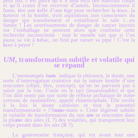
petit feu, c’est parce qu’il a déjà reçu des mauvais coups
et qu’il craint d’en recevoir d’autres. Inconsciemment il
fume,
t
ire une
t
affe d’une
t
ige pour rechercher la
t
oux, la
t
umeur et la
t
ombe, trois aspirations non conscientes du
danger qui transforment et volatilisent le sale
t…
en
fumée ! Les avertissements de danger de cancer inscrits
sur l’emballage ne peuvent alors que conforter cette
recherche inconsciente : tout le monde sait que si l’on
passe sa vie à
t
abac, on finit par casser sa pipe ! C’est la
t
axe à payer !
UM
, transformation subtile et volatile qui
se répand
L’onomatopée
h
um
indique la réticence, le doute, une
sorte d’interrogation craintive sur la nature hostile d’une
rencontre (objet, être, concept), qu’on ne parvient pas à
saisir par la vue, l’ouïe ou le tact (insaisissable) et que
l’on doit sentir par une sorte de réflexe archaïque de notre
cerveau de mammifère, appelé rhinencéphale. Elle recèle
à la fois le doute cartésien et tout le potentiel
transformateur
de « l’h
um
e-main ». Cette légèreté subtile
et volatile de transformation du son
um
se rencontre dans
la plu
m
e des ailes (L ?) des volatiles, qui transportent leur
corps pesant dans les airs (R ?).
La gastronomie française, qui est avant tout une