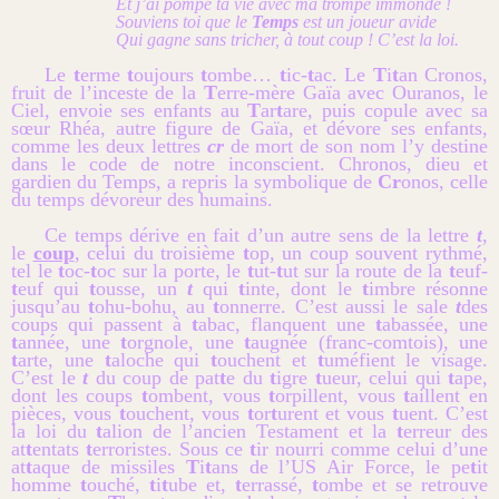
Et j’ai pompé ta vie avec ma trompe immonde !
Souviens toi que le
Temps
est un joueur avide
Qui gagne sans tricher, à tout coup ! C’est la loi.
Le
t
erme
t
oujours
t
ombe…
t
ic-
t
ac. Le
T
i
t
an Cronos,
fruit de l’inceste de la
T
erre-mère Gaïa avec Ouranos, le
Ciel, envoie ses enfants au
T
ar
t
are, puis copule avec sa
sœur Rhéa, autre figure de Gaïa, et dévore ses enfants,
comme les deux lettres
cr
de mort de son nom l’y destine
dans le code de notre inconscient. Chronos, dieu et
gardien du Temps, a repris la symbolique de
Cr
onos, celle
du temps dévoreur des humains.
Ce temps dérive en fait d’un autre sens de la lettre
t
,
le
coup
, celui du troisième
t
op, un coup souvent rythmé,
tel le
t
oc-
t
oc sur la porte, le
t
ut-
t
ut sur la route de la
t
euf-
t
euf qui
t
ousse, un
t
qui
t
inte, dont le
t
imbre résonne
jusqu’au
t
ohu-bohu, au
t
onnerre. C’est aussi le sale
t
des
coups qui passent à
t
abac, flanquent une
t
abassée, une
t
année, une
t
orgnole, une
t
augnée (franc-comtois), une
t
arte, une
t
aloche qui
t
ouchent et
t
uméfient le visage.
C’est le
t
du coup de pat
t
e du
t
igre
t
ueur, celui qui
t
ape,
dont les coups
t
ombent, vous
t
orpillent, vous
t
aillent en
pièces, vous
t
ouchent, vous
t
or
t
urent et vous
t
uent. C’est
la loi du
t
alion de l’ancien Testament et la
t
erreur des
at
t
entats
t
erroristes. Sous ce
t
ir nourri comme celui d’une
at
t
aque de missiles
T
i
t
ans de l’US Air Force, le pe
t
it
homme
t
ouché,
t
i
t
ube et,
t
errassé,
t
ombe et se retrouve