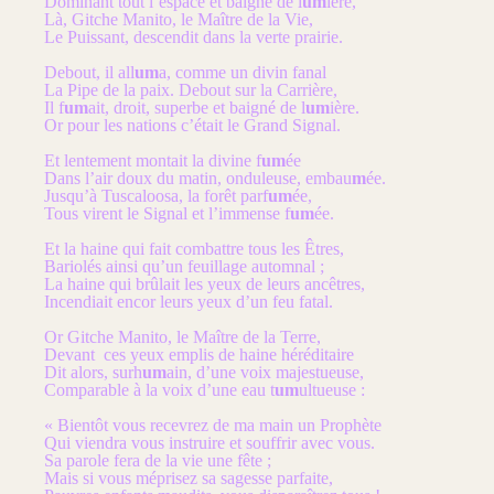
Dominant tout l’espace et baigné de l
um
ière,
Là, Gitche Manito, le Maître de la Vie,
Le Puissant, descendit dans la verte prairie.
Debout, il all
um
a, comme un divin fanal
La Pipe de la paix. Debout sur la Carrière,
Il f
um
ait, droit, superbe et baigné de l
um
ière.
Or pour les nations c’était le Grand Signal.
Et lentement montait la divine f
um
ée
Dans l’air doux du matin, onduleuse, embau
m
ée.
Jusqu’à Tuscaloosa, la forêt parf
um
ée,
Tous virent le Signal et l’immense f
um
ée.
Et la haine qui fait combattre tous les Êtres,
Bariolés ainsi qu’un feuillage automnal ;
La haine qui brûlait les yeux de leurs ancêtres,
Incendiait encor leurs yeux d’un feu fatal.
Or Gitche Manito, le Maître de la Terre,
Devant ces yeux emplis de haine héréditaire
Dit alors, surh
um
ain, d’une voix majestueuse,
Comparable à la voix d’une eau t
um
ultueuse :
« Bientôt vous recevrez de ma main un Prophète
Qui viendra vous instruire et souffrir avec vous.
Sa parole fera de la vie une fête ;
Mais si vous méprisez sa sagesse parfaite,