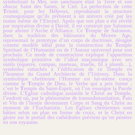
symbolisait la Mer, son sanctuaire était la Terre et son
obscur Saint des Saints, le Ciel. La perfection de cette
T
rinité, pour les Hébreux, reproduisait la structure
cosmogonique qu’ils prêtaient à un univers créé par les
mains même de l’Eternel. Après que son plan a été révélé
par inspiration divine à David, il est construit par Salomon
pour abriter l’Arche d’Alliance. Ce
T
emple de Salomon,
dans la tradition des bâtisseurs du Moyen Age,
représentait le prototype d’un corps de doctrines, désigné
comme modèle idéal pour la construction du
T
emple
Spirituel de l’Humanité ou de l’Amour universel pour son
prochain. Ce mode de construction explique l’apparition
symbolique primitive de l’idéal maçonnique avec ses
outils (équerre, compas, marteau, truelle, fil à plomb…),
symboles rattachés à l’édification de ce Temple en
l’honneur du Grand Architecte de l’Univers. Dans la
symbolique chrétienne l’Homme est lui-même conçu
comme le
T
emple de Dieu, le Verbe qui a pris forme ;
c’est le
T
emple du Saint-Esprit, où l’on enseigne la Parole
divine. L’Eglise catholique assimile le Christ au Temple,
l’endroit où, par le phénomène de transsubstantiation, Pain
et Vin de l’hostie deviennent Corps et Sang du Christ au
moment de l’Eucharistie. Les Eglises chrétiennes sont
bâties selon un plan en forme de croix, et le Christ en
gloire sur le portail des cathédrales prévient qu’on pénètre
en son royaume.