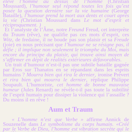
élève l’homme au dessus de l’homme
(Christian
Moussard),
l’humour seul répond toutes les fois qu’est
posée la question dernière sur la vie humaine
(George
Bataille),
l’humour prend la mort aux dents et court après
la vie (
Christian Moussard dans
Le mot d’esprit et
réciproquement. )
Et l’analyste de l’Âme, notre
Freund
Freud, cet interprète
du
Traum
(rêve), ne qualifie pas ces mots d’esprit, ces
Witz,
de fredaine, il ne boude pas son plaisir et sa
Freude
(joie) en nous précisant que
l’humour ne se résigne pas, il
défie ; il implique non seulement le triomphe du Moi, mais
encore du principe du plaisir, qui trouve ainsi moyen de
s’affirmer en dépit de réalités extérieures défavorables
.
Un trait d’humour n’est-il pas une subtile bataille gagnée
par Eros sur Thanatos en se répandant dans les esprits
humains ?
Mourra bien qui rira le dernier
, ironise Prévert
et rira bien qui mourra le dernier
, réplique Philippe
Soupault. L’humoriste,
cet homme de bonne mauvaise
humeur
(Jules Renard) ne révèle-t-il pas toute la subtilité
de l’esprit humain pour dissiper la violence qui l’assaille ?
Du moins il en rêve !
Aum et Traum
« L’homme n’est que Verbe »
affirme Annick de
Souzenelle dans
Le symbolisme du corps humain. «Créé
par le Verbe de Dieu, l’homme est vibration secrète qui le