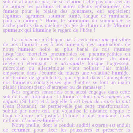
subtile affaire de nez, ne se rés
um
e-t-elle pas dans cet art
de h
um
er les parf
um
s et autres odeurs emba
um
ées des
f
um
ets pour le plaisir des go
u
r
m
ets, qui apprécient
lég
um
es, agr
um
es, sa
um
on f
um
é, langue de r
um
inant,
pain au c
um
in ? H
um
, le s
um
m
um
du sommelier se
cache parfois dans quelque gorgée de rh
um
ou de M
umm
sp
um
eux qui ill
um
ine le regard de l’hôte !
La médecine n’échappe pas à cette rime
um
qui vibre
de nos rh
um
atismes à nos t
um
eurs, des r
um
inations de
notre h
um
eur noire au plus banal de nos rh
um
es
jusqu’aux mortelles pne
um
onies ou pne
um
opathies en
passant par les t
um
éfactions et tra
um
atismes. Un h
um,
rejeté en éternuant : «
atcho
um
!
» lorsque l’agresseur
microbien ou allergénique vient polluer l’air inhalé,
emportant dans l’éc
um
e du mucus une volatilité h
um
ide,
une br
um
e de gouttelettes, qui répand dans l’atmosphère
nos h
um
eurs contagieuses que d’autres se font un malin
plaisir (inconscient) d’attraper ou de ramasser !
Nos organes sensoriels sont aussi engagés dans cette
subtile trans-formation : la l
um
ière, dont
nous sommes les
enfants
(St Luc) et à laquelle
il est beau de croire la nuit
(Jean Rostand), ne permet-elle pas cette transformation
subtile par notre œil, qui volatilise la distance depuis le
bout de notre nez jusqu’à l’étoile la plus lointaine à des
millions d’années-l
um
ière ?
Notre oreille, dont le conduit auditif externe est enduit
de cér
um
en pour fixer les poussières et préserver la