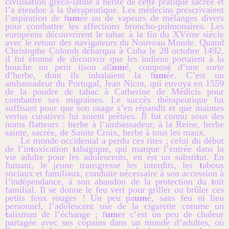
civilisation gréco-latine a hérité de cette pratique sacrée et
l’a étendue à la thérapeutique. Les médecins prescrivaient
l’aspiration de f
um
ée ou de vapeurs de mélanges divers
pour combattre les affections broncho-pulmonaires. Les
européens découvrirent le tabac à la fin du XV
siècle
ème
avec le retour des navigateurs du Nouveau Monde. Quand
Christophe Colomb débarqua à Cuba le 28 octobre 1492,
il fut étonné de découvrir que les indiens portaient à la
bouche un petit tison all
um
é, composé d’une sorte
d’herbe, dont ils inhalaient la f
um
ée. C’est un
ambassadeur du Portugal, Jean Nicot, qui envoya en 1559
de la poudre de tabac à Catherine de Médicis pour
combattre ses migraines. Le succès thérapeutique fut
suffisant pour que son usage s’en répandit et que maintes
vertus curatives lui soient prêtées. Il fut connu sous des
noms flatteurs : herbe à l’ambassadeur, à la Reine, herbe
sainte, sacrée, de Sainte Croix, herbe à tous les maux.
Le monde occidental a perdu ces rites ; celui du début
de l’in
t
oxication
t
abagique, qui marque l’entrée dans la
vie adulte pour les adolescents, en est un substi
t
ut. En
fumant, le jeune transgresse les interdits, les
t
abous
sociaux et familiaux, conduite nécessaire à son accession à
l’indépendance, à son abandon de la protection du
t
oit
familial. Il se donne le feu vert pour griller ou brûler ces
petits feux rouges ! Un peu pa
um
é, sans feu ni lieu
personnel, l’adolescent use de la cigarette comme un
t
alisman de l’échange ; f
um
er c’est un peu de chaleur
partagée avec ses copains dans un monde d’adultes, où