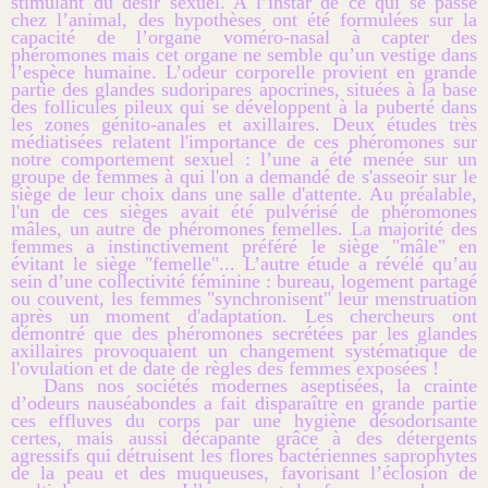
stimulant du désir sexuel. A l’instar de ce qui se passe
chez l’animal, des hypothèses ont été formulées sur la
capacité de l’organe voméro-nasal à capter des
phéromones mais cet organe ne semble qu’un vestige dans
l’espèce humaine. L’odeur corporelle provient en grande
partie des glandes sudoripares apocrines, situées à la base
des follicules pileux qui se développent à la puberté dans
les zones génito-anales et axillaires. Deux études très
médiatisées relatent l'importance de ces phéromones sur
notre comportement sexuel : l’une a été menée sur un
groupe de femmes à qui l'on a demandé de s'asseoir sur le
siège de leur choix dans une salle d'attente. Au préalable,
l'un de ces sièges avait été pulvérisé de phéromones
mâles, un autre de phéromones femelles. La majorité des
femmes a instinctivement préféré le siège "mâle" en
évitant le siège "femelle"... L’autre étude a révélé qu’au
sein d’une collectivité féminine : bureau, logement partagé
ou couvent, les femmes "synchronisent" leur menstruation
après un moment d'adaptation. Les chercheurs ont
démontré que des phéromones secrétées par les glandes
axillaires provoquaient un changement systématique de
l'ovulation et de date de règles des femmes exposées !
Dans nos sociétés modernes aseptisées, la crainte
d’odeurs nauséabondes a fait disparaître en grande partie
ces effluves du corps par une hygiène désodorisante
certes, mais aussi décapante grâce à des détergents
agressifs qui détruisent les flores bactériennes saprophytes
de la peau et des muqueuses, favorisant l’éclosion de