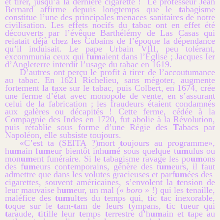
et tirer, jusqu’à la dernière cigarette ! Le professeur Jean
Bernard affirme depuis longtemps que le
t
abagisme
constitue l’une des principales menaces sanitaires de notre
civilisation. Les effets nocifs du
t
abac ont en effet été
découverts par l’évêque Barthélémy de Las Casas qui
relatait déjà chez les Cubains de l’époque la dépendance
qu’il induisait. Le pape Urbain VIII, peu tolérant,
excommunia ceux qui f
um
aient dans l’Église ; Jacques Ier
d’Angleterre interdit l’usage du tabac en 1619.
D’autres ont perçu le profit à tirer de l’accoutumance
au tabac. En 1621 Richelieu, sans mégoter, augmente
fortement la
t
axe sur le
t
abac, puis Colbert, en 1674, crée
une ferme d’état avec monopole de vente, en s’assurant
celui de la fabrication ; les fraudeurs étaient condamnés
aux galères ou décapités ! Cette ferme, cédée à la
Compagnie des Indes en 1720, fut abolie à la Révolution,
puis rétablie sous forme d’une Régie des
T
abacs par
Napoléon, elle subsiste toujours.
«C’est ta (SEITA ?)
mort
t
oujours au programme»,
h
um
ain f
um
eur bientôt inh
um
é sous quelque t
um
ulus ou
mon
um
ent funéraire. Si le
t
abagisme ravage les po
um
ons
des f
um
eurs con
t
emporains, génère des t
um
eurs, il faut
admettre que dans les volutes gracieuses et parf
um
ées des
cigarettes, souvent américaines, s’envolent la
t
ension de
leur mauvaise h
um
eur, un mal («
boro »
!
)
qui les
t
enaille,
maléfice des
tum
ul
t
es du
t
emps qui,
t
ic
t
ac inexorable,
t
oque sur le
t
am-
t
am de leurs
t
ympans,
t
ic
t
ueur qui
t
araude,
t
i
t
ille leur
t
emps
t
errestre d’h
um
ain et
t
ape au