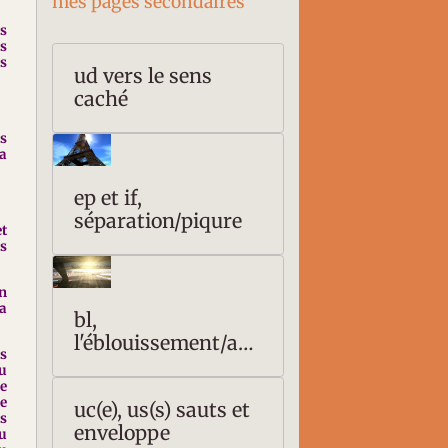
mes pages secondaires
es
s
ns
ud vers le sens
caché
es
la
ep et if,
séparation/piqure
et
as
un
la
bl,
l'éblouissement/ave
as
uglement
ou
ie
ne
uc(e), us(s) sauts et
is
enveloppe
u