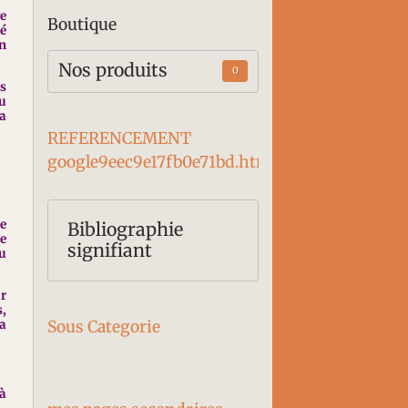
ge
Boutique
é
on
Nos produits
0
es
u
la
REFERENCEMENT
google9eec9e17fb0e71bd.htm
se
Bibliographie
se
signifiant
du
ur
s,
Sous Categorie
la
 à