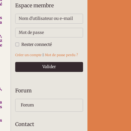
té
Espace membre
s
la
,
ez
Rester connecté
de
Créer un compte
|
Mot de passe perdu ?
Valider
,
Forum
la
Forum
ns
es
Contact