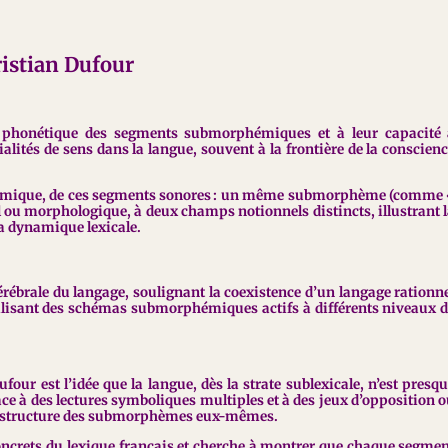
ristian Dufour
e phonétique des segments submorphémiques et à leur capacité 
lités de sens dans la langue, souvent à la frontière de la conscien
tiosémique, de ces segments sonores : un même submorphème (comme
cal ou morphologique, à deux champs notionnels distincts, illustrant 
 la dynamique lexicale.
 cérébrale du langage, soulignant la coexistence d’un langage rationn
ilisant des schémas submorphémiques actifs à différents niveaux 
four est l’idée que la langue, dès la strate sublexicale, n’est presq
lace à des lectures symboliques multiples et à des jeux d’opposition 
la structure des submorphèmes eux-mêmes.
oncrets du lexique français et cherche à montrer que chaque segme