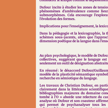
considérer le lexique comme le déploieme
Dufour incite à étudier les zones de tension, 
phénomènes d’ambivalence comme lieux 
submorphèmes. Cela encourage l’explorat
l’évolution des formes.
Implications pour l’enseignement, la lexic
Dans la pédagogie et la lexicographie, la t
schèmes sous-jacents, alors que l’approch
dimension poétique de la langue dans l’ens
Au plan psychologique, le modèle de Dufour e
collectives, suggérant que le langage es
seulement un outil de désignation abstraite
En résumé :
le désaccord Dufour/Guillaum
modèle de la plasticité sémantique symboliq
recherche en sémiotique du langage.
Les travaux de Christian Dufour, en parti
clairement dans la littérature scientifiq
bibliographies majeures du domaine conc
tombe à l’O » aborde une relecture du ca
analyse où Dufour et son coauteur affirme
qui permet de psychanalyser tous les 