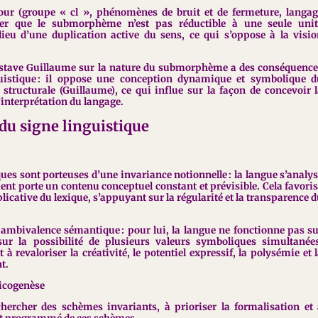
our (groupe « cl », phénomènes de bruit et de fermeture, langa
trer que le submorphème n’est pas réductible à une seule unit
e lieu d’une duplication active du sens, ce qui s’oppose à la visi
Gustave Guillaume sur la nature du submorphème a des conséquenc
guistique : il oppose une conception dynamique et symbolique d
 structurale (Guillaume), ce qui influe sur la façon de concevoir 
l’interprétation du langage.
du signe linguistique
s sont porteuses d’une invariance notionnelle : la langue s’analy
 porte un contenu conceptuel constant et prévisible. Cela favori
licative du lexique, s’appuyant sur la régularité et la transparence 
u ambivalence sémantique : pour lui, la langue ne fonctionne pas s
ur la possibilité de plusieurs valeurs symboliques simultanée
à revaloriser la créativité, le potentiel expressif, la polysémie et 
t.
xicogenèse
hercher des schèmes invariants, à prioriser la formalisation et