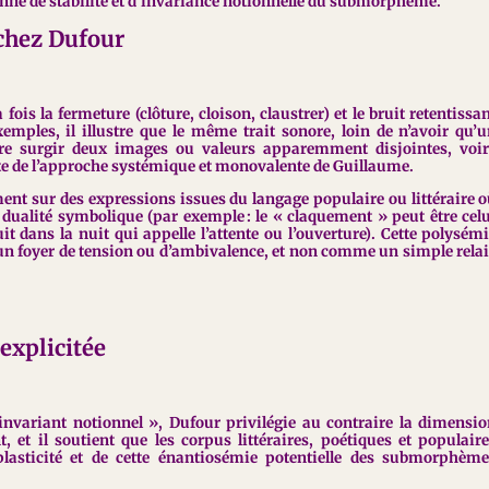
ienne de stabilité et d’invariance notionnelle du submorphème.
chez Dufour
a fois la fermeture (clôture, cloison, claustrer) et le bruit retentissa
 exemples, il illustre que le même trait sonore, loin de n’avoir qu’
aire surgir deux images ou valeurs apparemment disjointes, voi
e de l’approche systémique et monovalente de Guillaume.
ent sur des expressions issues du langage populaire ou littéraire 
dualité symbolique (par exemple : le « claquement » peut être cel
it dans la nuit qui appelle l’attente ou l’ouverture). Cette polysém
 foyer de tension ou d’ambivalence, et non comme un simple rela
explicitée
’invariant notionnel », Dufour privilégie au contraire la dimensi
, et il soutient que les corpus littéraires, poétiques et populair
lasticité et de cette énantiosémie potentielle des submorphème