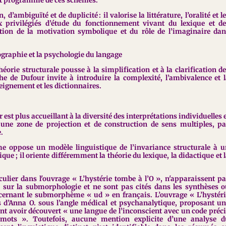
nt programmé de ces schèmes.
d’ambiguïté et de duplicité : il valorise la littérature, l’oralité et l
privilégiés d’étude du fonctionnement vivant du lexique et de
ion de la motivation symbolique et du rôle de l’imaginaire da
ographie et la psychologie du langage
héorie structurale pousse à la simplification et à la clarification d
e de Dufour invite à introduire la complexité, l’ambivalence et 
eignement et les dictionnaires.
st plus accueillant à la diversité des interprétations individuelles 
t une zone de projection et de construction de sens multiples, p
.
e oppose un modèle linguistique de l’invariance structurale à 
ue ; il oriente différemment la théorie du lexique, la didactique et 
culier dans l'ouvrage « L’hystérie tombe à l’O », n'apparaissent p
ue sur la submorphologie et ne sont pas cités dans les synthèses 
ernant le submorphème « ud » en français. L’ouvrage « L’hystér
s d’Anna O. sous l’angle médical et psychanalytique, proposant u
nt avoir découvert « une langue de l’inconscient avec un code préc
mots ». Toutefois, aucune mention explicite d’une analyse d