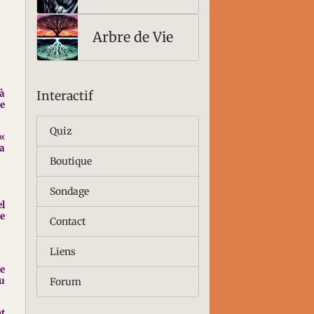
un signifiant
motivé
Arbre de Vie
à
Interactif
ce
Quiz
 «
la
Boutique
Sondage
el
de
Contact
Liens
ue
ou
Forum
nt