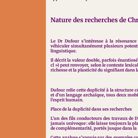
Nature des recherches de Ch
Le Dr Dufour s’intéresse à la résonanc
véhiculer simultanément plusieurs potentia
linguistique.
Il décrit la valeur double, parfois énan
cl ») peut renvoyer, selon le contexte lexi
richesse et la plasticité du signifiant dans
Dufour relie cette duplicité à la structure
et d’un langage archaïque, tous deux mob
l’esprit humain.
Place de la duplicité dans ses recherches
L’un des fils conducteurs des travaux de Du
jamais univoque : elle laisse toujours la p
de complémentarité, portés jusque dans 
Cette analyse s’appuie sur des exemples c