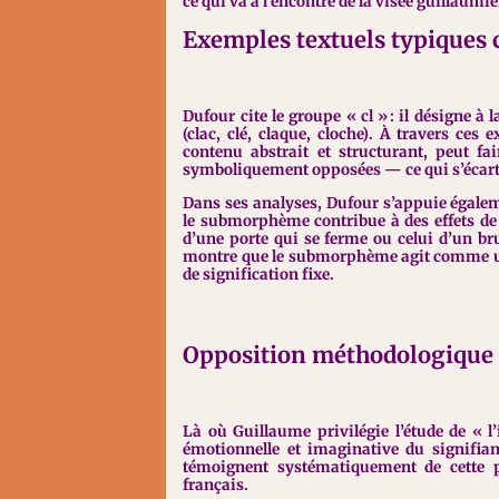
ce qui va à l’encontre de la visée guillaum
Exemples textuels typiques 
Dufour cite le groupe « cl » : il désigne à l
(clac, clé, claque, cloche). À travers ces
contenu abstrait et structurant, peut f
symboliquement opposées — ce qui s’écart
Dans ses analyses, Dufour s’appuie égalem
le submorphème contribue à des effets de 
d’une porte qui se ferme ou celui d’un bru
montre que le submorphème agit comme un
de signification fixe.
Opposition méthodologique 
Là où Guillaume privilégie l’étude de « l
émotionnelle et imaginative du signifiant
témoignent systématiquement de cette p
français.