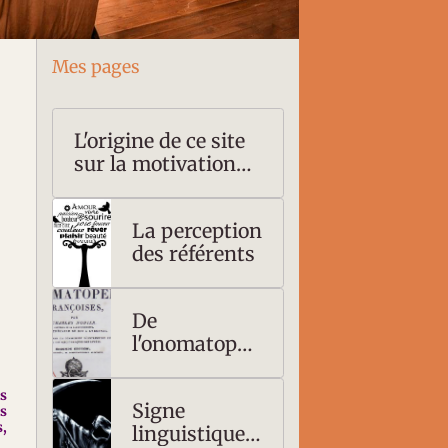
Mes pages
L'origine de ce site
sur la motivation
du signe
linguistique
La perception
des référents
De
l'onomatopée
au nom
es
Signe
s
s,
linguistique :