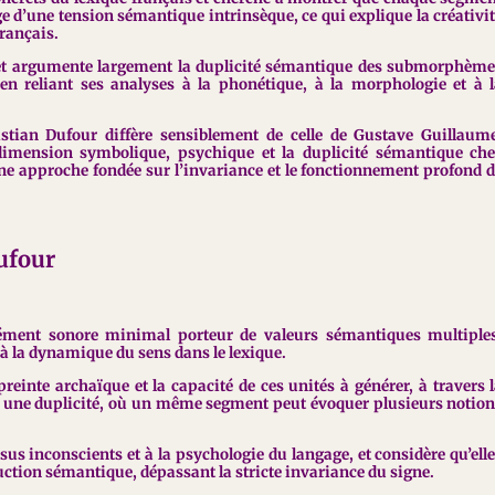
ge d’une tension sémantique intrinsèque, ce qui explique la créativi
français.
t argumente largement la duplicité sémantique des submorphème
en reliant ses analyses à la phonétique, à la morphologie et à 
tian Dufour diffère sensiblement de celle de Gustave Guillaume
dimension symbolique, psychique et la duplicité sémantique ch
une approche fondée sur l’invariance et le fonctionnement profond 
ufour
ément sonore minimal porteur de valeurs sémantiques multiples
à la dynamique du sens dans le lexique.
preinte archaïque et la capacité de ces unités à générer, à travers 
 une duplicité, où un même segment peut évoquer plusieurs notio
sus inconscients et à la psychologie du langage, et considère qu’ell
uction sémantique, dépassant la stricte invariance du signe.