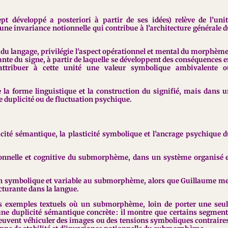
 développé a posteriori à partir de ses idées) relève de l’uni
 invariance notionnelle qui contribue à l’architecture générale 
du langage, privilégie l’aspect opérationnel et mental du morphème
te du signe, à partir de laquelle se développent des conséquences 
attribuer à cette unité une valeur symbolique ambivalente o
e la forme linguistique et la construction du signifié, mais dans 
de duplicité ou de fluctuation psychique.
icité sémantique, la plasticité symbolique et l’ancrage psychique 
tionnelle et cognitive du submorphème, dans un système organisé 
n symbolique et variable au submorphème, alors que Guillaume m
cturante dans la langue.
s exemples textuels où un submorphème, loin de porter une seul
 une duplicité sémantique concrète : il montre que certains segmen
 peuvent véhiculer des images ou des tensions symboliques contraire