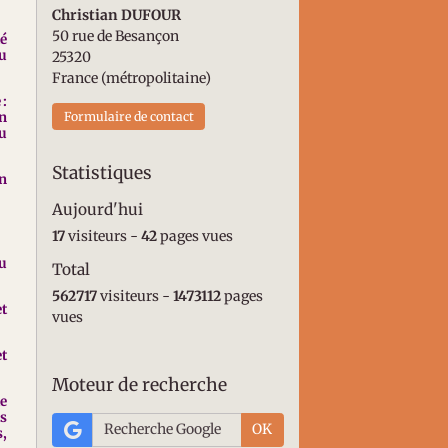
Christian DUFOUR
50 rue de Besançon
té
du
25320
France (métropolitaine)
 :
Formulaire de contact
en
u
Statistiques
un
Aujourd'hui
17
visiteurs -
42
pages vues
du
Total
562717
visiteurs -
1473112
pages
et
vues
et
Moteur de recherche
e
ts
OK
s,